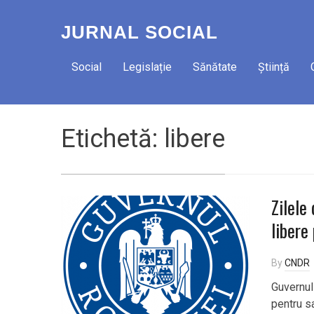
JURNAL SOCIAL
Social
Legislație
Sănătate
Știință
Etichetă:
libere
Zilele
libere
By
CNDR
Guvernul 
pentru sa