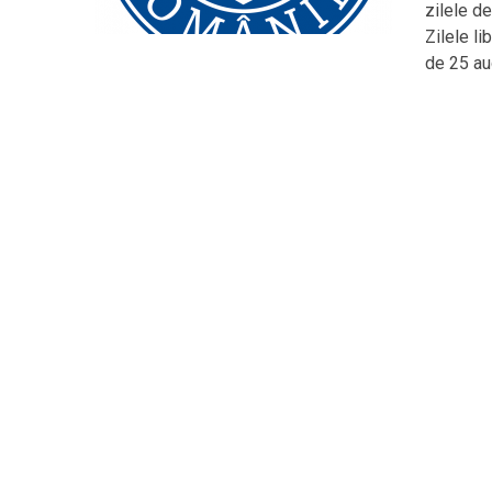
zilele d
Zilele li
de 25 au