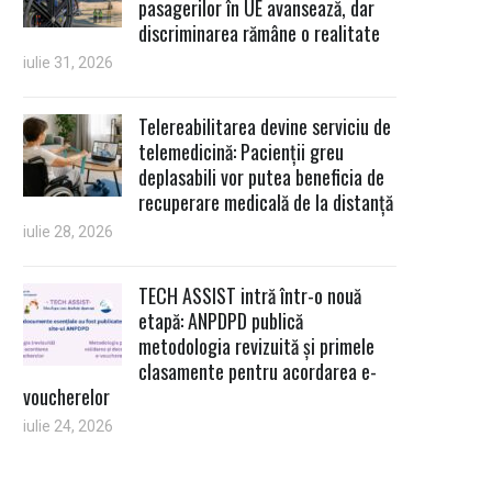
pasagerilor în UE avansează, dar
discriminarea rămâne o realitate
iulie 31, 2026
Telereabilitarea devine serviciu de
telemedicină: Pacienții greu
deplasabili vor putea beneficia de
recuperare medicală de la distanță
iulie 28, 2026
TECH ASSIST intră într-o nouă
etapă: ANPDPD publică
metodologia revizuită și primele
clasamente pentru acordarea e-
voucherelor
iulie 24, 2026