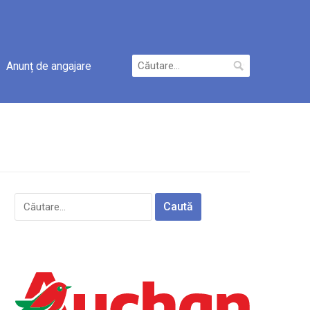
Caută
Anunț de angajare
după:
Caută
după: