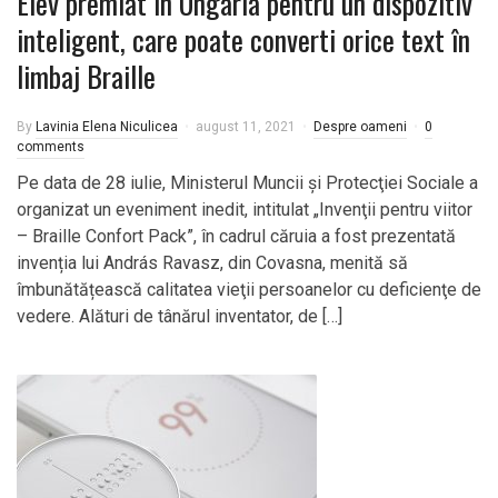
Elev premiat în Ungaria pentru un dispozitiv
inteligent, care poate converti orice text în
limbaj Braille
By
Lavinia Elena Niculicea
august 11, 2021
Despre oameni
0
comments
Pe data de 28 iulie, Ministerul Muncii şi Protecţiei Sociale a
organizat un eveniment inedit, intitulat „Invenţii pentru viitor
– Braille Confort Pack”, în cadrul căruia a fost prezentată
invenția lui András Ravasz, din Covasna, menită să
îmbunătățească calitatea vieţii persoanelor cu deficienţe de
vedere. Alături de tânărul inventator, de […]