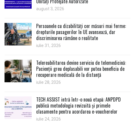
Unități Protejate Autorizate
august 3, 2026
Persoanele cu dizabilități cer măsuri mai ferme:
drepturile pasagerilor în UE avansează, dar
discriminarea rămâne o realitate
iulie 31, 2026
Telereabilitarea devine serviciu de telemedicină:
Pacienții greu deplasabili vor putea beneficia de
recuperare medicală de la distanță
iulie 28, 2026
TECH ASSIST intră într-o nouă etapă: ANPDPD
publică metodologia revizuită și primele
clasamente pentru acordarea e-voucherelor
iulie 24, 2026