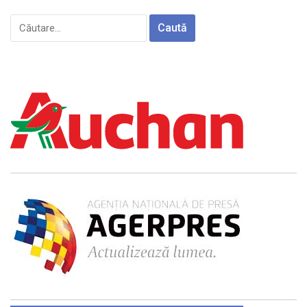
Caută
după: