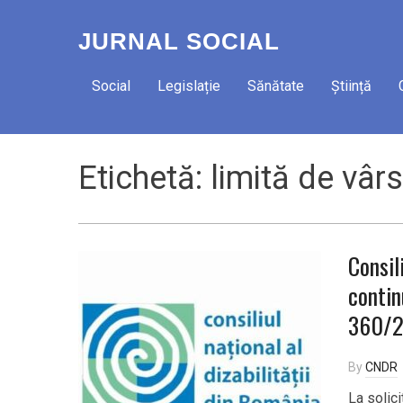
JURNAL SOCIAL
Social
Legislație
Sănătate
Știință
Etichetă:
limită de vâr
Consil
contin
360/
By
CNDR
La solic