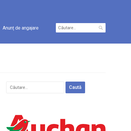
Caută
Anunț de angajare
după:
Caută
după: