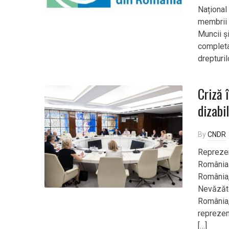
Național 
membrii f
Muncii și
completa
drepturil
Criză 
dizabi
By
CNDR
Reprezent
România 
România,
Nevăzăto
România, 
reprezent
[…]