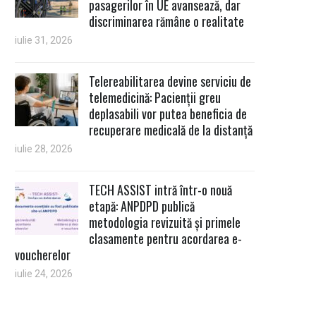
pasagerilor în UE avansează, dar
discriminarea rămâne o realitate
iulie 31, 2026
Telereabilitarea devine serviciu de
telemedicină: Pacienții greu
deplasabili vor putea beneficia de
recuperare medicală de la distanță
iulie 28, 2026
TECH ASSIST intră într-o nouă
etapă: ANPDPD publică
metodologia revizuită și primele
clasamente pentru acordarea e-
voucherelor
iulie 24, 2026