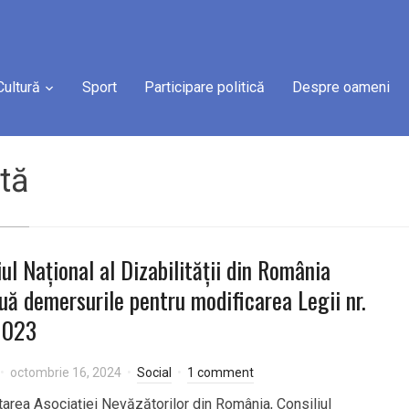
Cultură
Sport
Participare politică
Despre oameni
stă
iul Național al Dizabilității din România
uă demersurile pentru modificarea Legii nr.
2023
octombrie 16, 2024
Social
1 comment
itarea Asociației Nevăzătorilor din România, Consiliul