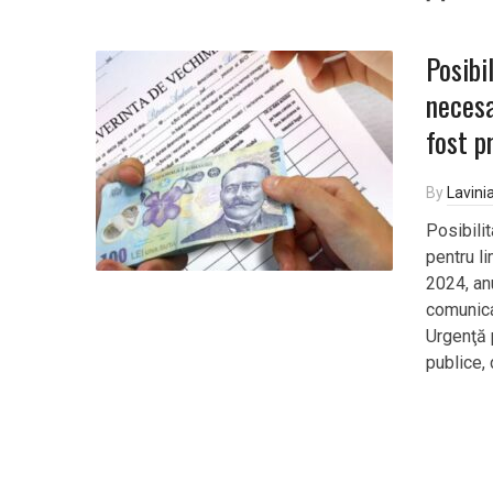
Posibi
necesa
fost p
By
Lavini
Posibili
pentru li
2024, anu
comunica
Urgenţă 
publice, 