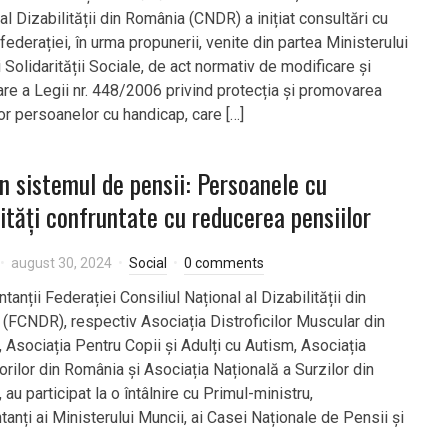
al Dizabilității din România (CNDR) a inițiat consultări cu
ederației, în urma propunerii, venite din partea Ministerului
 Solidarității Sociale, de act normativ de modificare și
re a Legii nr. 448/2006 privind protecția și promovarea
or persoanelor cu handicap, care […]
în sistemul de pensii: Persoanele cu
lități confruntate cu reducerea pensiilor
august 30, 2024
Social
0 comments
anții Federației Consiliul Național al Dizabilității din
(FCNDR), respectiv Asociația Distroficilor Muscular din
 Asociația Pentru Copii și Adulți cu Autism, Asociația
rilor din România și Asociația Națională a Surzilor din
au participat la o întâlnire cu Primul-ministru,
anți ai Ministerului Muncii, ai Casei Naționale de Pensii și