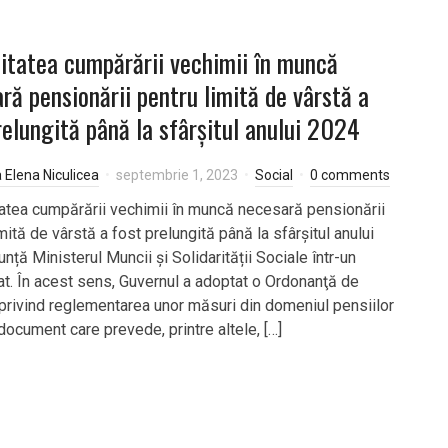
litatea cumpărării vechimii în muncă
ră pensionării pentru limită de vârstă a
relungită până la sfârșitul anului 2024
a Elena Niculicea
septembrie 1, 2023
Social
0 comments
tatea cumpărării vechimii în muncă necesară pensionării
mită de vârstă a fost prelungită până la sfârșitul anului
nță Ministerul Muncii și Solidarității Sociale într-un
t. În acest sens, Guvernul a adoptat o Ordonanţă de
privind reglementarea unor măsuri din domeniul pensiilor
document care prevede, printre altele, […]