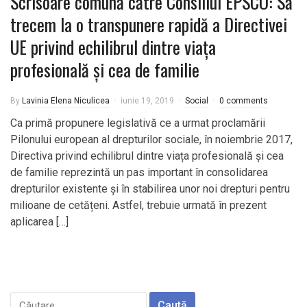
Scrisoare comună către Consiliul EPSCO: Să
trecem la o transpunere rapidă a Directivei
UE privind echilibrul dintre viața
profesională și cea de familie
By
Lavinia Elena Niculicea
iunie 19, 2019
Social
0 comments
Ca primă propunere legislativă ce a urmat proclamării
Pilonului european al drepturilor sociale, în noiembrie 2017,
Directiva privind echilibrul dintre viața profesională și cea
de familie reprezintă un pas important în consolidarea
drepturilor existente și în stabilirea unor noi drepturi pentru
milioane de cetățeni. Astfel, trebuie urmată în prezent
aplicarea […]
Caută