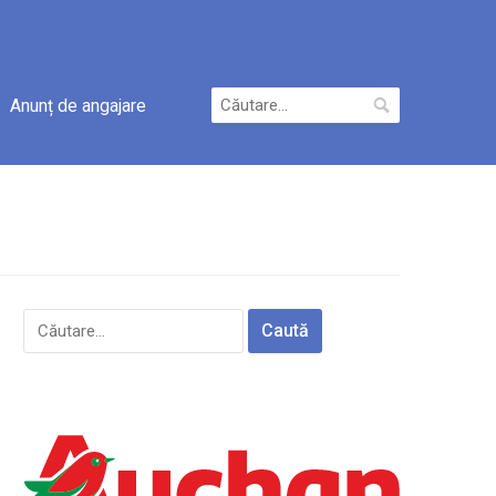
Caută
Anunț de angajare
după:
Caută
după: