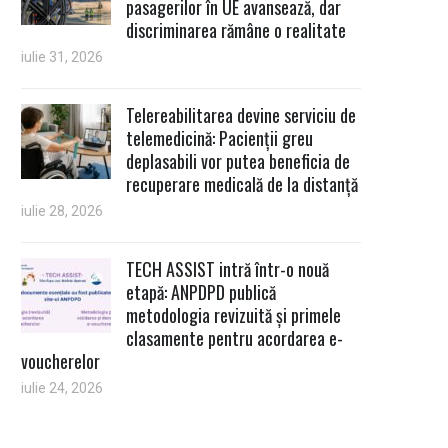
pasagerilor în UE avansează, dar
discriminarea rămâne o realitate
iulie 31, 2026
Telereabilitarea devine serviciu de
telemedicină: Pacienții greu
deplasabili vor putea beneficia de
recuperare medicală de la distanță
iulie 28, 2026
TECH ASSIST intră într-o nouă
etapă: ANPDPD publică
metodologia revizuită și primele
clasamente pentru acordarea e-
voucherelor
iulie 24, 2026