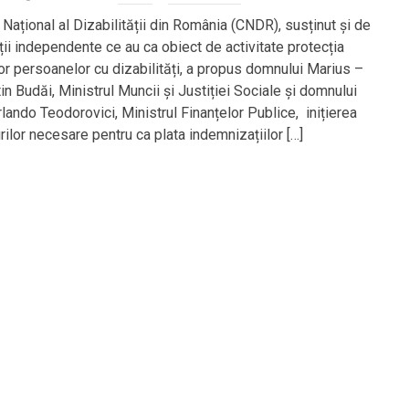
 Național al Dizabilității din România (CNDR), susținut și de
ții independente ce au ca obiect de activitate protecția
lor persoanelor cu dizabilități, a propus domnului Marius –
in Budăi, Ministrul Muncii și Justiției Sociale și domnului
lando Teodorovici, Ministrul Finanțelor Publice, inițierea
ilor necesare pentru ca plata indemnizațiilor […]