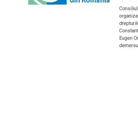
Consiliul
organiza
drepturi
Constant
Eugen Or
demersur