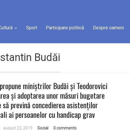
Cultură
Sport
Participare politică
Despre oameni
stantin Budăi
ropune miniștrilor Budăi și Teodorovici
rea și adoptarea unor măsuri bugetare
 să prevină concedierea asistenților
ali ai persoanelor cu handicap grav
august 22, 2019
Social
0 comments