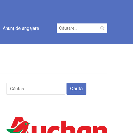
Caută
Anunț de angajare
după:
Caută
după: