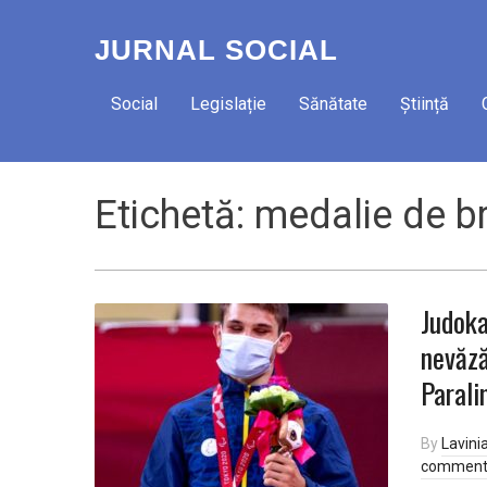
JURNAL SOCIAL
Social
Legislație
Sănătate
Știință
Etichetă:
medalie de b
Judoka
nevăză
Parali
By
Lavini
comment