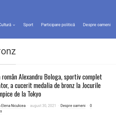
Cultură
Sport
Participare politică
Despre oameni
ronz
 român Alexandru Bologa, sportiv complet
tor, a cucerit medalia de bronz la Jocurile
mpice de la Tokyo
a Elena Niculicea
august 30, 2021
Despre oameni
0
s