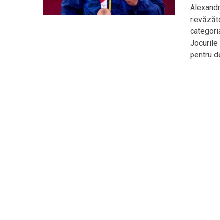
Alexandr
nevăzător
categori
Jocurile
pentru d