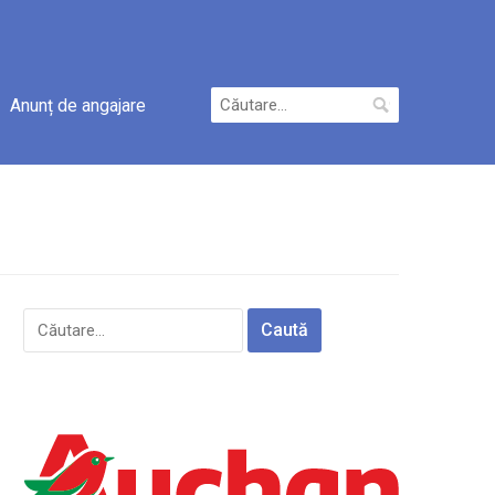
Caută
Anunț de angajare
după:
Caută
după: