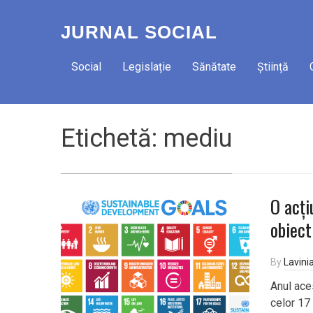
JURNAL SOCIAL
Social
Legislație
Sănătate
Știință
Etichetă:
mediu
O acți
obiect
By
Lavini
Anul ace
celor 17