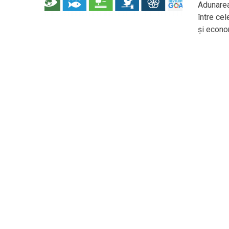
Adunarea
între cel
și econo