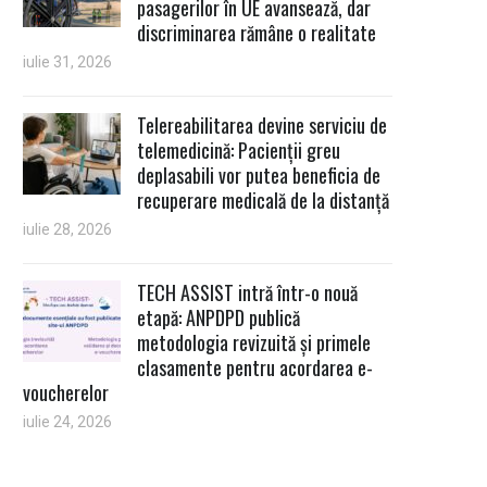
pasagerilor în UE avansează, dar
discriminarea rămâne o realitate
iulie 31, 2026
Telereabilitarea devine serviciu de
telemedicină: Pacienții greu
deplasabili vor putea beneficia de
recuperare medicală de la distanță
iulie 28, 2026
TECH ASSIST intră într-o nouă
etapă: ANPDPD publică
metodologia revizuită și primele
clasamente pentru acordarea e-
voucherelor
iulie 24, 2026