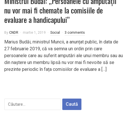
Ministrul Budăi: ,,Persoanele cu amputații
nu vor mai fi chemate la comisiile de
evaluare a handicapului’’
By
CNDR
martie 1, 2019
Social
3 comments
Marius Budăi, ministrul Muncii, a anunțat public, în data de
27 februarie 2019, că va semna un ordin prin care
persoanele care au suferit amputări ale unui membru sau au
din naștere un membru lipsă nu vor mai fi nevoite să se
prezinte periodic în fața comisiilor de evaluare a […]
Caută
după: