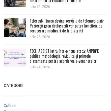
discriminarea rămâne o realitate
iulie 31, 2026
Telereabilitarea devine serviciu de telemedicină:
Pacienții greu deplasabili vor putea beneficia de
recuperare medicală de la distanță
iulie 28, 2026
TECH ASSIST intră într-o nouă etapă: ANPDPD
publică metodologia revizuită și primele
clasamente pentru acordarea e-voucherelor
iulie 24, 2026
CATEGORII
Cultura