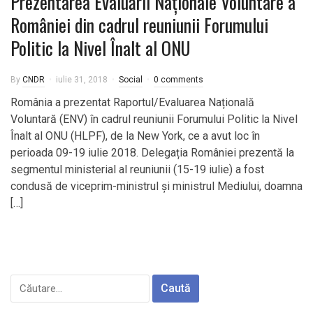
Prezentarea Evaluării Naționale Voluntare a
României din cadrul reuniunii Forumului
Politic la Nivel Înalt al ONU
By
CNDR
iulie 31, 2018
Social
0 comments
România a prezentat Raportul/Evaluarea Națională
Voluntară (ENV) în cadrul reuniunii Forumului Politic la Nivel
Înalt al ONU (HLPF), de la New York, ce a avut loc în
perioada 09-19 iulie 2018. Delegația României prezentă la
segmentul ministerial al reuniunii (15-19 iulie) a fost
condusă de viceprim-ministrul și ministrul Mediului, doamna
[…]
Caută
după: