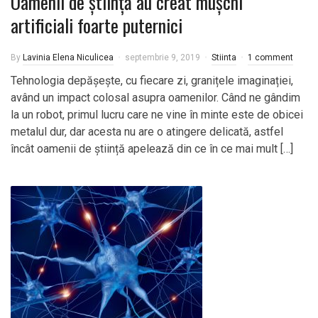
Oamenii de știință au creat mușchi
artificiali foarte puternici
By
Lavinia Elena Niculicea
septembrie 9, 2019
Stiinta
1 comment
Tehnologia depășește, cu fiecare zi, granițele imaginației,
având un impact colosal asupra oamenilor. Când ne gândim
la un robot, primul lucru care ne vine în minte este de obicei
metalul dur, dar acesta nu are o atingere delicată, astfel
încât oamenii de știință apelează din ce în ce mai mult […]