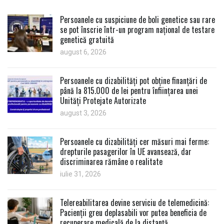
Persoanele cu suspiciune de boli genetice sau rare
se pot înscrie într-un program național de testare
genetică gratuită
august 6, 2026
Persoanele cu dizabilități pot obține finanțări de
până la 815.000 de lei pentru înființarea unei
Unități Protejate Autorizate
august 3, 2026
Persoanele cu dizabilități cer măsuri mai ferme:
drepturile pasagerilor în UE avansează, dar
discriminarea rămâne o realitate
iulie 31, 2026
Telereabilitarea devine serviciu de telemedicină:
Pacienții greu deplasabili vor putea beneficia de
recuperare medicală de la distanță