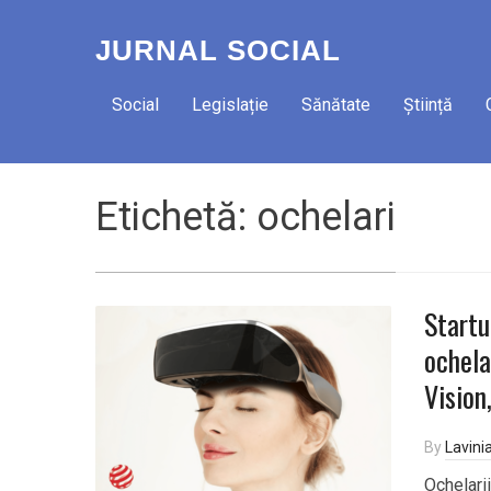
JURNAL SOCIAL
Social
Legislație
Sănătate
Știință
Etichetă:
ochelari
Startu
ochela
Vision
By
Lavini
Ochelari