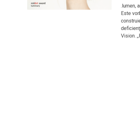
.lumen, 
Este vor
construi
deficien
Vision. ,