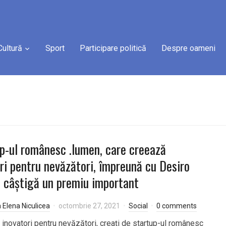
Cultură
Sport
Participare politică
Despre oameni
p-ul românesc .lumen, care creează
ri pentru nevăzători, împreună cu Desiro
, câștigă un premiu important
a Elena Niculicea
octombrie 27, 2021
Social
0 comments
i inovatori pentru nevăzători, creați de startup-ul românesc