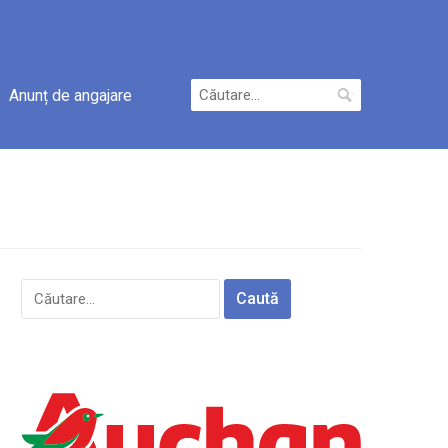
Caută
Anunț de angajare
după:
Caută
după: