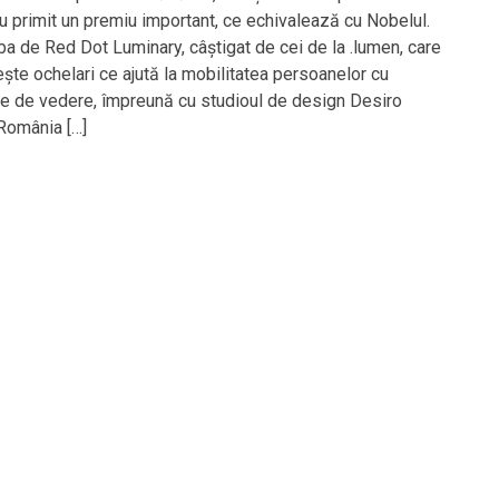
au primit un premiu important, ce echivalează cu Nobelul.
ba de Red Dot Luminary, câștigat de cei de la .lumen, care
ește ochelari ce ajută la mobilitatea persoanelor cu
țe de vedere, împreună cu studioul de design Desiro
,România […]