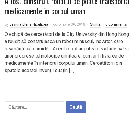
A fost construit robotul ce poate transporta
medicamente în corpul uman
By
Lavinia Elena Niculicea
octombrie 30, 2018
Stiinta
0 comments
O echipă de cercetători de la City University din Hong Kong
a reușit să construiască un robot minuscul, inovator, care
seamănă cu o omidă… Acest robot ar putea deschide calea
unor progrese tehnologice uimitoare, cum ar fi livrarea de
medicamente în interiorul corpului uman. Cercetătorii din
spatele acestei invenții susțin […]
Caută
după: