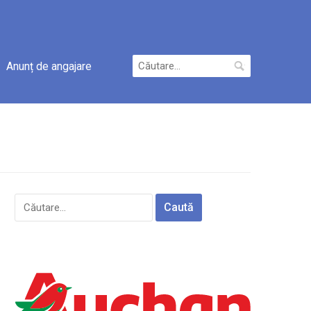
Caută
Anunț de angajare
după:
Caută
după: