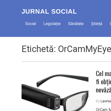
JURNAL SOCIAL
Social
Legislație
Sănătate
Știință
Etichetă:
OrCamMyEy
Cel ma
fi obț
nevăză
By
Lavini
OrCam My