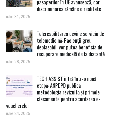
pasagerilor în UE avansează, dar
discriminarea rămâne o realitate
iulie 31, 2026
Telereabilitarea devine serviciu de
telemedicină: Pacienții greu
deplasabili vor putea beneficia de
recuperare medicală de la distanță
iulie 28, 2026
TECH ASSIST intră într-o nouă
etapă: ANPDPD publică
metodologia revizuită și primele
clasamente pentru acordarea e-
voucherelor
iulie 24, 2026