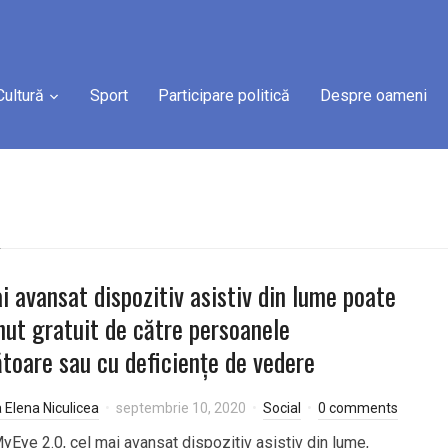
Cultură
Sport
Participare politică
Despre oameni
e
i avansat dispozitiv asistiv din lume poate
inut gratuit de către persoanele
toare sau cu deficiențe de vedere
a Elena Niculicea
septembrie 10, 2020
Social
0 comments
Eye 2.0, cel mai avansat dispozitiv asistiv din lume,