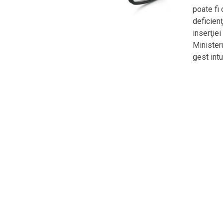
poate fi
deficienț
inserţiei
Minister
gest intui