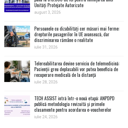
Unități Protejate Autorizate
august 3, 2026
Persoanele cu dizabilități cer măsuri mai ferme:
drepturile pasagerilor în UE avansează, dar
discriminarea rămâne o realitate
iulie 31, 2026
Telereabilitarea devine serviciu de telemedicină:
Pacienții greu deplasabili vor putea beneficia de
recuperare medicală de la distanță
iulie 28, 2026
TECH ASSIST intră într-o nouă etapă: ANPDPD
publică metodologia revizuită și primele
clasamente pentru acordarea e-voucherelor
iulie 24, 2026