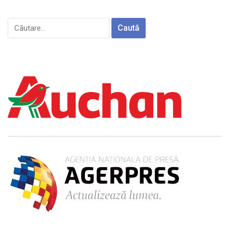
Caută
după: