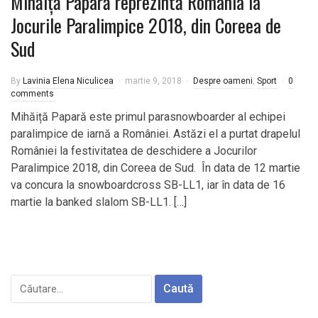
Mihăiță Papară reprezintă România la
Jocurile Paralimpice 2018, din Coreea de
Sud
By
Lavinia Elena Niculicea
martie 9, 2018
Despre oameni
,
Sport
0
comments
Mihăiță Papară este primul parasnowboarder al echipei
paralimpice de iarnă a României. Astăzi el a purtat drapelul
României la festivitatea de deschidere a Jocurilor
Paralimpice 2018, din Coreea de Sud. În data de 12 martie
va concura la snowboardcross SB-LL1, iar în data de 16
martie la banked slalom SB-LL1. […]
Caută
după: