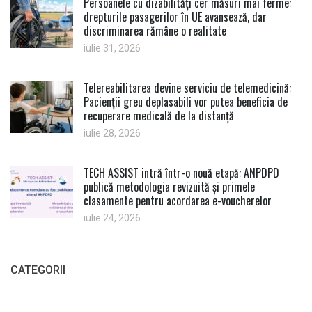
Persoanele cu dizabilități cer măsuri mai ferme:
drepturile pasagerilor în UE avansează, dar
discriminarea rămâne o realitate
iulie 31, 2026
Telereabilitarea devine serviciu de telemedicină:
Pacienții greu deplasabili vor putea beneficia de
recuperare medicală de la distanță
iulie 28, 2026
TECH ASSIST intră într-o nouă etapă: ANPDPD
publică metodologia revizuită și primele
clasamente pentru acordarea e-voucherelor
iulie 24, 2026
CATEGORII