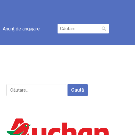
Caută
Anunț de angajare
după:
Caută
după: