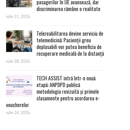
pasagerilor în UE avansează, dar
discriminarea rămâne o realitate
iulie 31, 2026
Telereabilitarea devine serviciu de
telemedicină: Pacienții greu
deplasabili vor putea beneficia de
recuperare medicală de la distanță
iulie 28, 2026
TECH ASSIST intră într-o nouă
etapă: ANPDPD publică
metodologia revizuită și primele
clasamente pentru acordarea e-
voucherelor
iulie 24, 2026