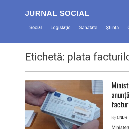
JURNAL SOCIAL
Social
Legislație
Sănătate
Știință
Etichetă:
plata facturil
Minist
anunță
factur
By
CNDR
Minister