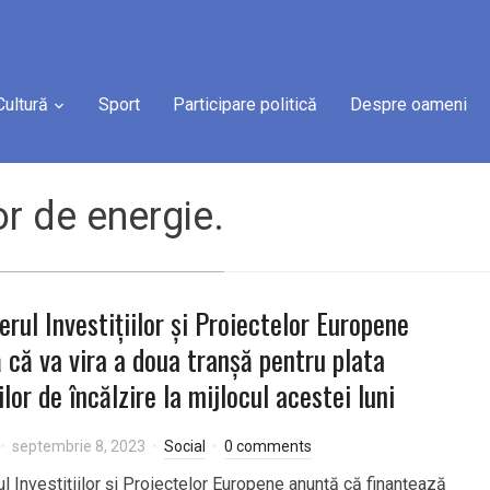
Cultură
Sport
Participare politică
Despre oameni
or de energie.
erul Investițiilor și Proiectelor Europene
 că va vira a doua tranșă pentru plata
ilor de încălzire la mijlocul acestei luni
septembrie 8, 2023
Social
0 comments
ul Investițiilor și Proiectelor Europene anunță că finanțează