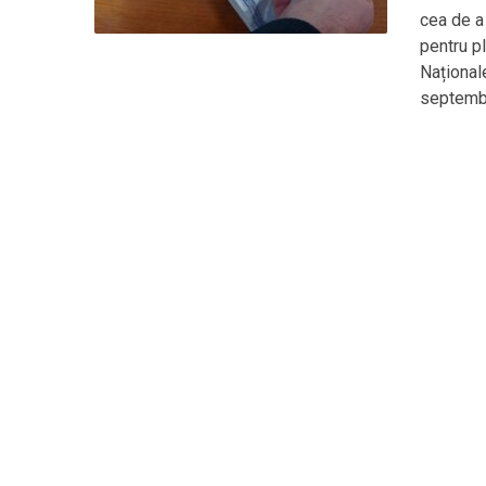
cea de a 
pentru p
Național
septembr