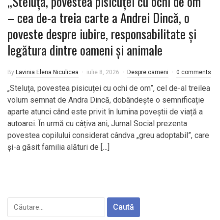
,,Steluța, povestea pisicuței cu ochi de om”
– cea de-a treia carte a Andrei Dincă, o
poveste despre iubire, responsabilitate și
legătura dintre oameni și animale
By
Lavinia Elena Niculicea
iulie 8, 2026
Despre oameni
0 comments
„Steluța, povestea pisicuței cu ochi de om”, cel de-al treilea
volum semnat de Andra Dincă, dobândește o semnificație
aparte atunci când este privit în lumina poveștii de viață a
autoarei. În urmă cu câțiva ani, Jurnal Social prezenta
povestea copilului considerat cândva „greu adoptabil”, care
și-a găsit familia alături de […]
Caută
după: