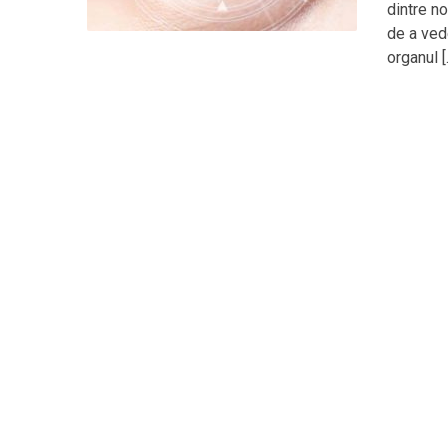
dintre no
de a ved
organul [