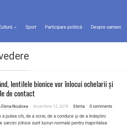
Cultură
Sport
Participare politică
Despre oameni
vedere
nd, lentilele bionice vor înlocui ochelarii și
ele de contact
a Elena Niculicea
decembrie 12, 2018
Stiinta
0 comments
 a putea citi, de a scrie, de a conduce și de a îndeplini
e sarcini zilnice sunt lucruri normale pentru majoritatea