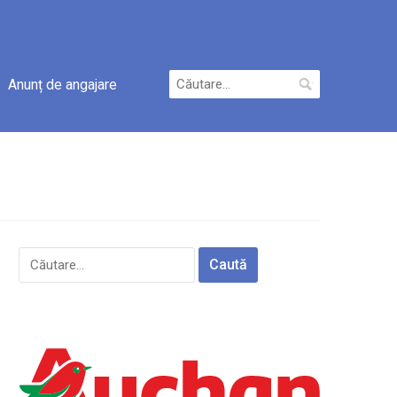
Caută
Anunț de angajare
după:
Caută
după: