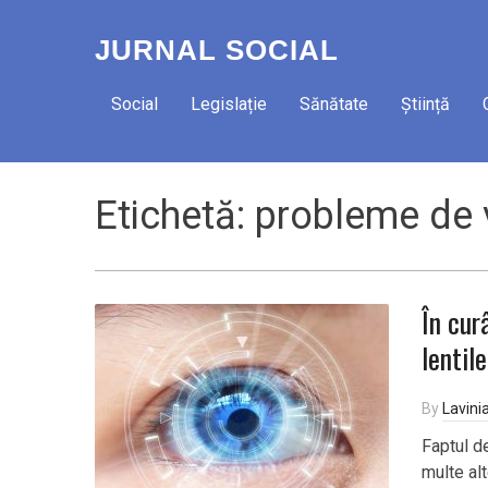
JURNAL SOCIAL
Social
Legislație
Sănătate
Știință
Etichetă:
probleme de 
În curâ
lentil
By
Lavini
Faptul de
multe alt