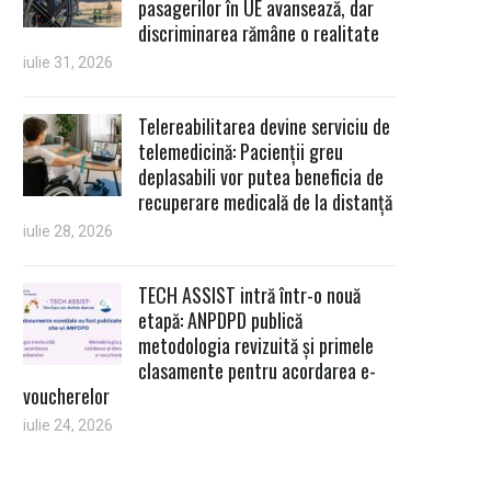
pasagerilor în UE avansează, dar
discriminarea rămâne o realitate
iulie 31, 2026
Telereabilitarea devine serviciu de
telemedicină: Pacienții greu
deplasabili vor putea beneficia de
recuperare medicală de la distanță
iulie 28, 2026
TECH ASSIST intră într-o nouă
etapă: ANPDPD publică
metodologia revizuită și primele
clasamente pentru acordarea e-
voucherelor
iulie 24, 2026