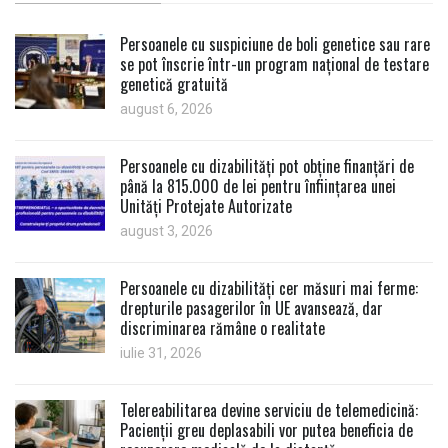
Persoanele cu suspiciune de boli genetice sau rare
se pot înscrie într-un program național de testare
genetică gratuită
august 6, 2026
Persoanele cu dizabilități pot obține finanțări de
până la 815.000 de lei pentru înființarea unei
Unități Protejate Autorizate
august 3, 2026
Persoanele cu dizabilități cer măsuri mai ferme:
drepturile pasagerilor în UE avansează, dar
discriminarea rămâne o realitate
iulie 31, 2026
Telereabilitarea devine serviciu de telemedicină:
Pacienții greu deplasabili vor putea beneficia de