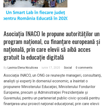
Asociaţia INACO le propune autorităţilor un
program naţional, cu finanţare europeană şi
naţională, prin care elevii să aibă acces
gratuit la educaţie digitală
By
Lavinia Elena Niculicea
iunie 17, 2020
Social
0 comments
Asociaţia INACO, un ONG ce reuneşte manageri, consultanţi,
analişti şi experţi în domeniul economic, a înaintat o
propunere Ministerului Educaţiei, Ministerului Fondurilor
Europene, precum şi Administraţiei Prezi­denţiale şi
Guvernului, pentru un parteneriat public-civic-şcoală pentru
finan­ţarea unui proiect naţional educa­ţional, prin care elevii