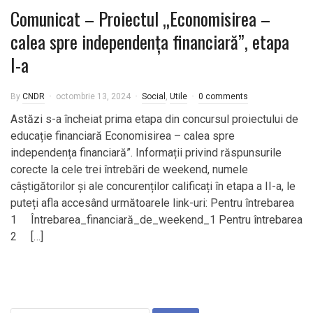
Comunicat – Proiectul „Economisirea –
calea spre independența financiară”, etapa
I-a
By
CNDR
octombrie 13, 2024
Social
,
Utile
0 comments
Astăzi s-a încheiat prima etapa din concursul proiectului de
educație financiară Economisirea – calea spre
independența financiară”. Informații privind răspunsurile
corecte la cele trei întrebări de weekend, numele
câștigătorilor și ale concurenților calificați în etapa a II-a, le
puteți afla accesând următoarele link-uri: Pentru întrebarea
1 Întrebarea_financiară_de_weekend_1 Pentru întrebarea
2 […]