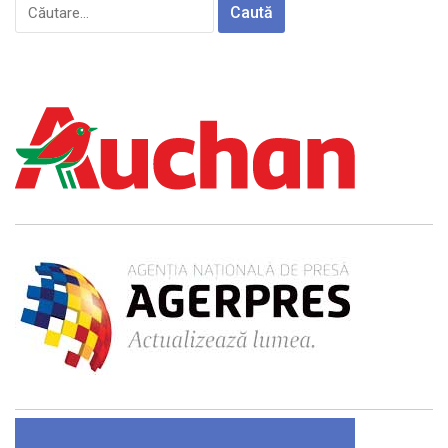
Caută
după: