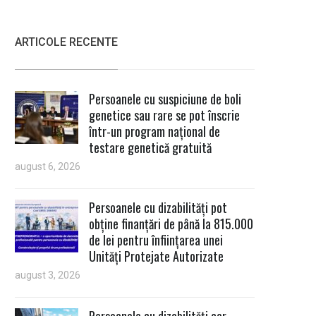
ARTICOLE RECENTE
Persoanele cu suspiciune de boli
genetice sau rare se pot înscrie
într-un program național de
testare genetică gratuită
august 6, 2026
Persoanele cu dizabilități pot
obține finanțări de până la 815.000
de lei pentru înființarea unei
Unități Protejate Autorizate
august 3, 2026
Persoanele cu dizabilități cer