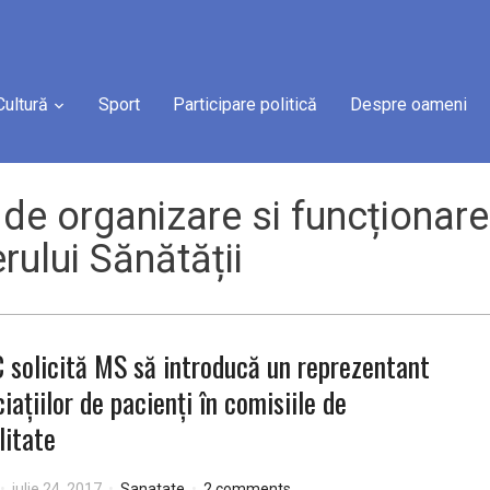
Cultură
Sport
Participare politică
Despre oameni
de organizare si funcționare 
rului Sănătății
solicită MS să introducă un reprezentant
ciațiilor de pacienți în comisiile de
litate
iulie 24, 2017
Sanatate
2 comments