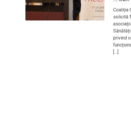
Coaliția 
solicită 
asociații
Sănătăți
privind 
funcționa
[…]