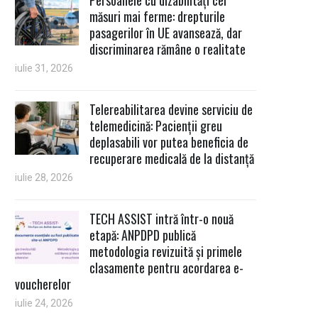
măsuri mai ferme: drepturile
pasagerilor în UE avansează, dar
discriminarea rămâne o realitate
iulie 31, 2026
Telereabilitarea devine serviciu de
telemedicină: Pacienții greu
deplasabili vor putea beneficia de
recuperare medicală de la distanță
iulie 28, 2026
TECH ASSIST intră într-o nouă
etapă: ANPDPD publică
metodologia revizuită și primele
clasamente pentru acordarea e-
voucherelor
iulie 24, 2026