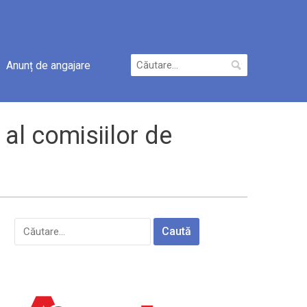
Caută
Anunț de angajare
după:
al comisiilor de
Caută
după: