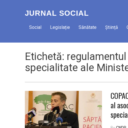
JURNAL SOCIAL
Social
Legislație
Sănătate
Știință
Etichetă:
regulamentul 
specialitate ale Ministe
COPAC 
al aso
specia
By
CNDR