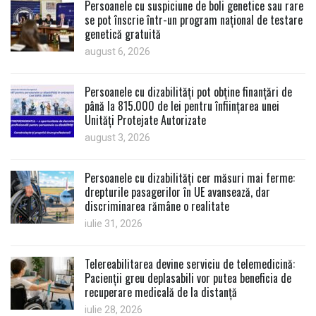
Persoanele cu suspiciune de boli genetice sau rare
se pot înscrie într-un program național de testare
genetică gratuită
august 6, 2026
Persoanele cu dizabilități pot obține finanțări de
până la 815.000 de lei pentru înființarea unei
Unități Protejate Autorizate
august 3, 2026
Persoanele cu dizabilități cer măsuri mai ferme:
drepturile pasagerilor în UE avansează, dar
discriminarea rămâne o realitate
iulie 31, 2026
Telereabilitarea devine serviciu de telemedicină:
Pacienții greu deplasabili vor putea beneficia de
recuperare medicală de la distanță
iulie 28, 2026