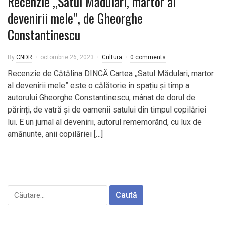
Recenzie ,,Satul Mădulari, martor al
devenirii mele”, de Gheorghe
Constantinescu
By
CNDR
octombrie 26, 2023
Cultura
0 comments
Recenzie de Cătălina DINCĂ Cartea ,,Satul Mădulari, martor
al devenirii mele” este o călătorie în spațiu și timp a
autorului Gheorghe Constantinescu, mânat de dorul de
părinți, de vatră și de oamenii satului din timpul copilăriei
lui. E un jurnal al devenirii, autorul rememorând, cu lux de
amănunte, anii copilăriei […]
Caută
după: