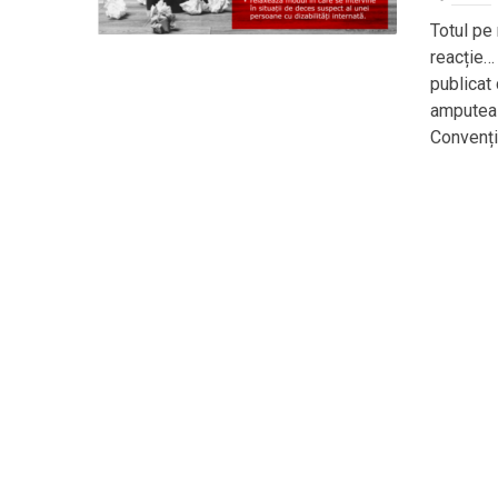
Totul pe
reacție… 
publicat
amputeaz
Convenție