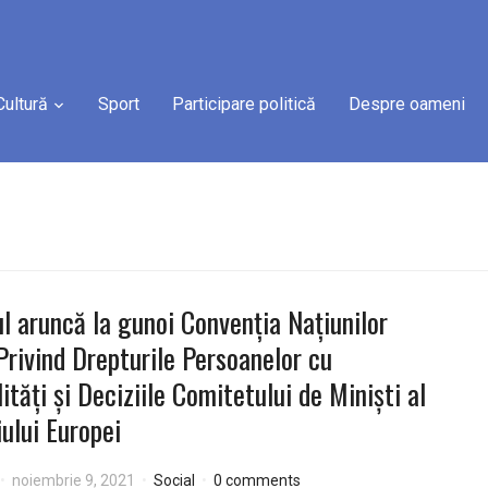
Cultură
Sport
Participare politică
Despre oameni
l aruncă la gunoi Convenția Națiunilor
Privind Drepturile Persoanelor cu
lități și Deciziile Comitetului de Miniști al
iului Europei
noiembrie 9, 2021
Social
0 comments