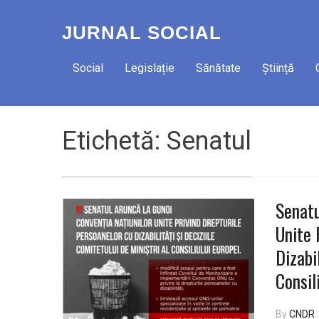
JURNAL SOCIAL
Social
Legislație
Sănătate
Știință
Etichetă:
Senatul
Senatu
Unite 
Dizabi
Consil
By
CNDR