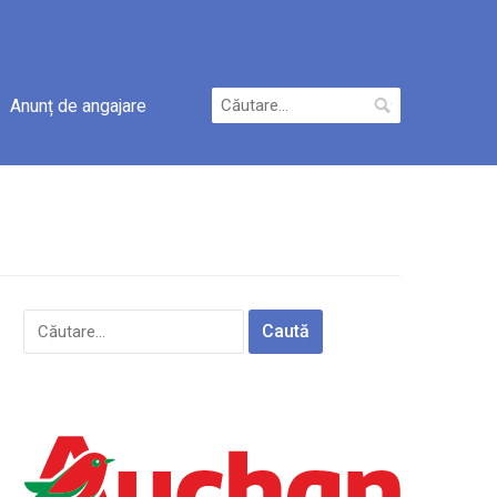
Caută
Anunț de angajare
după:
Caută
după: