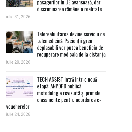
pasagerilor în UE avansează, dar
discriminarea rămâne o realitate
iulie 31, 2026
Telereabilitarea devine serviciu de
telemedicină: Pacienții greu
deplasabili vor putea beneficia de
recuperare medicală de la distanță
iulie 28, 2026
TECH ASSIST intră într-o nouă
etapă: ANPDPD publică
metodologia revizuită și primele
clasamente pentru acordarea e-
voucherelor
iulie 24, 2026