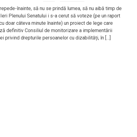
 repede-înainte, să nu se prindă lumea, să nu aibă timp de
Ieri Plenului Senatului i s-a cerut să voteze (pe un raport
 cu doar câteva minute înainte) un proiect de lege care
ă definitiv Consiliul de monitorizare a implementării
i privind drepturile persoanelor cu dizabilități, în […]