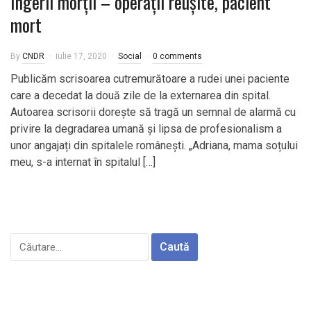
Îngerii morții – operații reușite, pacient
mort
By
CNDR
iulie 17, 2020
Social
0 comments
Publicăm scrisoarea cutremurătoare a rudei unei paciente
care a decedat la două zile de la externarea din spital.
Autoarea scrisorii dorește să tragă un semnal de alarmă cu
privire la degradarea umană și lipsa de profesionalism a
unor angajați din spitalele românești. „Adriana, mama soțului
meu, s-a internat în spitalul […]
Caută
după: