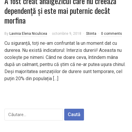
A fost creat analgezicul care nu creează
dependență și este mai puternic decât
morfina
By
Lavinia Elena Niculicea
octombrie 9, 2018
Stiinta
0 comments
Cu siguranță, toți ne-am confruntat la un moment dat cu
durerea. Nu există indicatorul: Interzis durerii! Aceasta nu
ocolește pe nimeni. Când ne doare ceva, întindem mâna
după un calmant, pentru că știm că ne-ar putea ușura chinul.
Deși majoritatea senzațiilor de durere sunt temporare, cel
puțin 20% din populația […]
Caută
după: