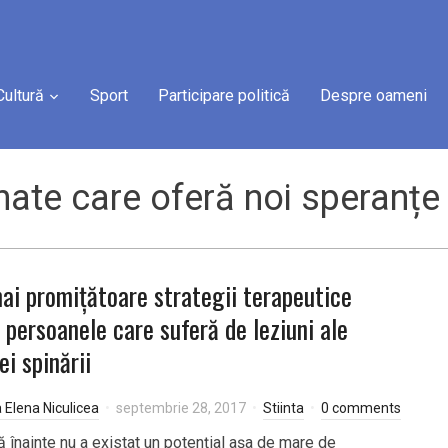
Cultură
Sport
Participare politică
Despre oameni
nate care oferă noi speranțe 
ai promițătoare strategii terapeutice
 persoanele care suferă de leziuni ale
i spinării
a Elena Niculicea
septembrie 28, 2017
Stiinta
0 comments
ă înainte nu a existat un potențial așa de mare de