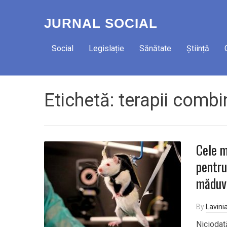
JURNAL SOCIAL
Social
Legislație
Sănătate
Știință
Etichetă:
terapii combi
Cele m
pentru
măduve
By
Lavini
Niciodat