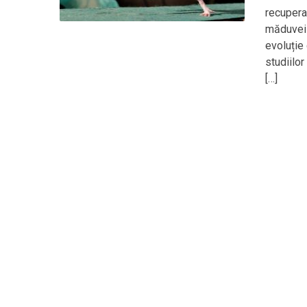
recupera
măduvei s
evoluție
studiilor
[…]