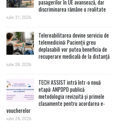
pasagerilor în UE avansează, dar
discriminarea rămâne o realitate
iulie 31, 2026
Telereabilitarea devine serviciu de
telemedicină: Pacienții greu
deplasabili vor putea beneficia de
recuperare medicală de la distanță
iulie 28, 2026
TECH ASSIST intră într-o nouă
etapă: ANPDPD publică
metodologia revizuită și primele
clasamente pentru acordarea e-
voucherelor
iulie 24, 2026