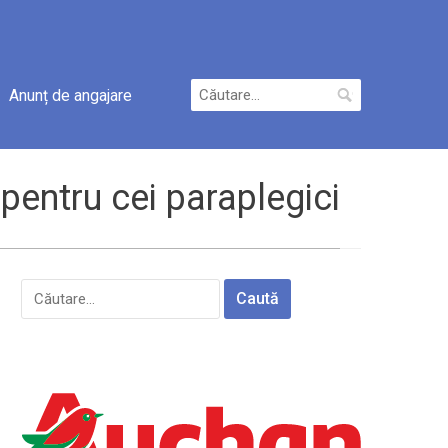
Caută
Anunț de angajare
după:
pentru cei paraplegici
Caută
după: