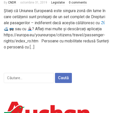
By
CNDR
octombrie 31, 2019
Legislatie
0 comments
Știați că Uniunea Europeană este singura zonă din lume în
care cetățenii sunt protejați de un set complet de Drepturi
ale pasagerilor – indiferent dacă aceștia călătoresc cu
sau cu
? Aflați mai multe și descărcați aplicația
https://europa.eu/youreurope/citizens/travel/passenger-
rights/index_ro.htm Persoane cu mobilitate redusă Sunteți
o persoană cu […]
Caută
după: