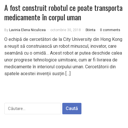
A fost construit robotul ce poate transporta
medicamente în corpul uman
By
Lavinia Elena Niculicea
octombrie 30, 2018
Stiinta
0 comments
O echipă de cercetători de la City University din Hong Kong
a reușit să construiască un robot minuscul, inovator, care
seamănă cu o omidă… Acest robot ar putea deschide calea
unor progrese tehnologice uimitoare, cum ar fi livrarea de
medicamente în interiorul corpului uman. Cercetătorii din
spatele acestei invenții susțin […]
Caută
după: