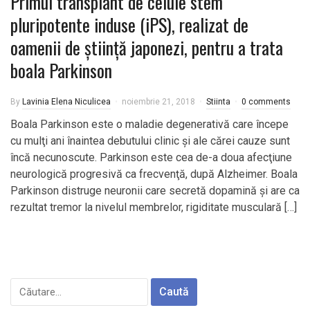
Primul transplant de celule stem
pluripotente induse (iPS), realizat de
oamenii de știință japonezi, pentru a trata
boala Parkinson
By
Lavinia Elena Niculicea
noiembrie 21, 2018
Stiinta
0 comments
Boala Parkinson este o maladie degenerativă care începe
cu mulţi ani înaintea debutului clinic şi ale cărei cauze sunt
încă necunoscute. Parkinson este cea de-a doua afecţiune
neurologică progresivă ca frecvenţă, după Alzheimer. Boala
Parkinson distruge neuronii care secretă dopamină și are ca
rezultat tremor la nivelul membrelor, rigiditate musculară […]
Caută
după: