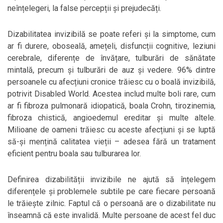
neînțelegeri, la false percepții și prejudecăți.
Dizabilitatea invizibilă se poate referi și la simptome, cum
ar fi durere, oboseală, amețeli, disfuncții cognitive, leziuni
cerebrale, diferențe de învățare, tulburări de sănătate
mintală, precum și tulburări de auz și vedere. 96% dintre
persoanele cu afecțiuni cronice trăiesc cu o boală invizibilă,
potrivit Disabled World. Acestea includ multe boli rare, cum
ar fi fibroza pulmonară idiopatică, boala Crohn, tirozinemia,
fibroza chistică, angioedemul ereditar și multe altele.
Milioane de oameni trăiesc cu aceste afecțiuni și se luptă
să-și mențină calitatea vieții – adesea fără un tratament
eficient pentru boala sau tulburarea lor.
Definirea dizabilității invizibile ne ajută să înțelegem
diferențele și problemele subtile pe care fiecare persoană
le trăiește zilnic. Faptul că o persoană are o dizabilitate nu
înseamnă că este invalidă. Multe persoane de acest fel duc