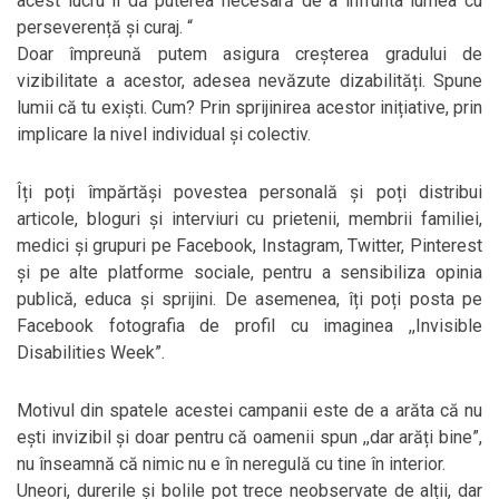
acest lucru îi dă puterea necesară de a înfrunta lumea cu
perseverență și curaj. “
Doar împreună putem asigura creșterea gradului de
vizibilitate a acestor, adesea nevăzute dizabilități. Spune
lumii că tu exiști. Cum? Prin sprijinirea acestor inițiative, prin
implicare la nivel individual și colectiv.
Îți poți împărtăși povestea personală și poți distribui
articole, bloguri și interviuri cu prietenii, membrii familiei,
medici și grupuri pe Facebook, Instagram, Twitter, Pinterest
și pe alte platforme sociale, pentru a sensibiliza opinia
publică, educa și sprijini. De asemenea, îți poți posta pe
Facebook fotografia de profil cu imaginea ,,Invisible
Disabilities Week”.
Motivul din spatele acestei campanii este de a arăta că nu
ești invizibil și doar pentru că oamenii spun ,,dar arăți bine”,
nu înseamnă că nimic nu e în neregulă cu tine în interior.
Uneori, durerile și bolile pot trece neobservate de alții, dar