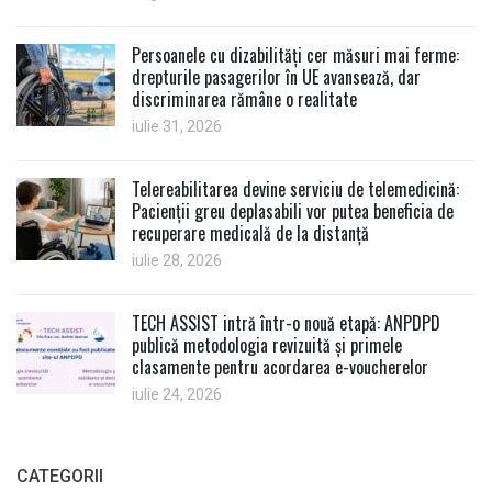
Persoanele cu dizabilități cer măsuri mai ferme:
drepturile pasagerilor în UE avansează, dar
discriminarea rămâne o realitate
iulie 31, 2026
Telereabilitarea devine serviciu de telemedicină:
Pacienții greu deplasabili vor putea beneficia de
recuperare medicală de la distanță
iulie 28, 2026
TECH ASSIST intră într-o nouă etapă: ANPDPD
publică metodologia revizuită și primele
clasamente pentru acordarea e-voucherelor
iulie 24, 2026
CATEGORII