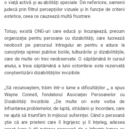
o viață activă și au abilități speciale. Din nefericire, oamenii
judecă prin filtrul percepțiilor vizuale și în funcție de criterii
estetice, ceea ce cauzează multă frustrare.
Totuși, există ONG-uri care educă și încurajează, precum
organizația pentru persoane cu dizabilități, care lucrează
neobosit pe parcursul întregului an pentru a aduce la
cunoștința opiniei publice bolile, tulburările și dizabilitățile,
care de multe ori trec neobservate. O săptămână în cursul
anului, a treia săptămână a lunii octombrie este rezervată
conștientizării dizabilităților invizibile.
,,Să recunoaștem, trăim într-o lume a dificultăților „, a spus
Wayne Connell, fondatorul Asociației Persoanelor cu
Disabilități Invizibile. ,,De multe ori este vorba de
înfruntarea problemelor, de luptă, strădanii și încordare, care
ne ajută să triumfăm în mijlocul suferinței. Când o persoană
știe că are prieteni care îl îngrijesc și îl înțeleg, adesea