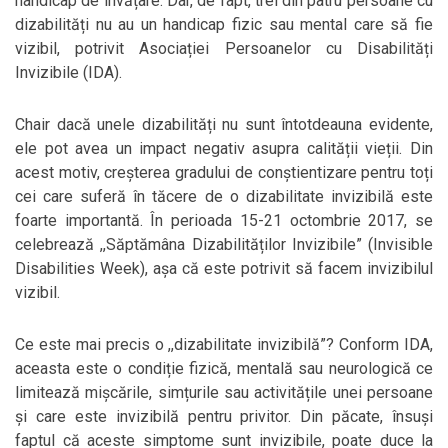
handicap de învățare. Dar, de fapt, trei din patru persoane cu
dizabilități nu au un handicap fizic sau mental care să fie
vizibil, potrivit Asociației Persoanelor cu Disabilități
Invizibile (IDA).
Chair dacă unele dizabilități nu sunt întotdeauna evidente,
ele pot avea un impact negativ asupra calității vieții. Din
acest motiv, creșterea gradului de conștientizare pentru toți
cei care suferă în tăcere de o dizabilitate invizibilă este
foarte importantă. În perioada 15-21 octombrie 2017, se
celebrează ,,Săptămâna Dizabilităților Invizibile” (Invisible
Disabilities Week), așa că este potrivit să facem invizibilul
vizibil.
Ce este mai precis o ,,dizabilitate invizibilă”? Conform IDA,
aceasta este o condiție fizică, mentală sau neurologică ce
limitează mișcările, simțurile sau activitățile unei persoane
și care este invizibilă pentru privitor. Din păcate, însuși
faptul că aceste simptome sunt invizibile, poate duce la