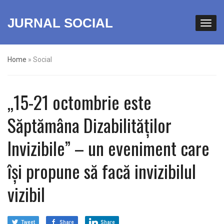
JURNAL SOCIAL
Home
»
Social
,,15-21 octombrie este
Săptămâna Dizabilităților
Invizibile” – un eveniment care
își propune să facă invizibilul
vizibil
Tweet
Share
Share