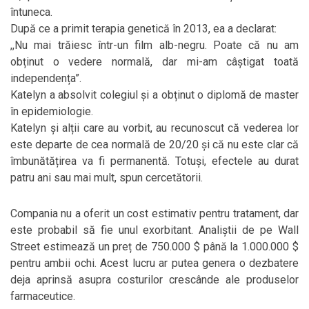
întuneca.
După ce a primit terapia genetică în 2013, ea a declarat:
,,Nu mai trăiesc într-un film alb-negru. Poate că nu am
obținut o vedere normală, dar mi-am câștigat toată
independența”.
Katelyn a absolvit colegiul și a obținut o diplomă de master
în epidemiologie.
Katelyn și alții care au vorbit, au recunoscut că vederea lor
este departe de cea normală de 20/20 și că nu este clar că
îmbunătățirea va fi permanentă. Totuși, efectele au durat
patru ani sau mai mult, spun cercetătorii.
Compania nu a oferit un cost estimativ pentru tratament, dar
este probabil să fie unul exorbitant. Analiștii de pe Wall
Street estimează un preț de 750.000 $ până la 1.000.000 $
pentru ambii ochi. Acest lucru ar putea genera o dezbatere
deja aprinsă asupra costurilor crescânde ale produselor
farmaceutice.