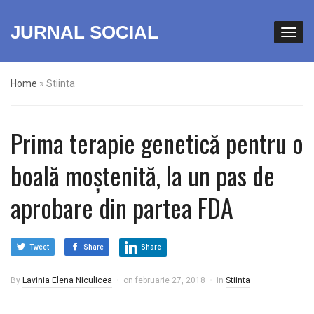
JURNAL SOCIAL
Home
»
Stiinta
Prima terapie genetică pentru o
boală moștenită, la un pas de
aprobare din partea FDA
Tweet
Share
Share
By
Lavinia Elena Niculicea
on
februarie 27, 2018
in
Stiinta