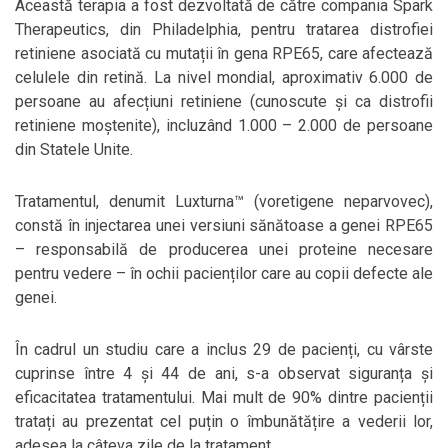
Această terapia a fost dezvoltată de către compania Spark
Therapeutics, din Philadelphia, pentru tratarea distrofiei
retiniene asociată cu mutații în gena RPE65, care afectează
celulele din retină. La nivel mondial, aproximativ 6.000 de
persoane au afecțiuni retiniene (cunoscute și ca distrofii
retiniene moștenite), incluzând 1.000 – 2.000 de persoane
din Statele Unite.
Tratamentul, denumit Luxturna™ (voretigene neparvovec),
constă în injectarea unei versiuni sănătoase a genei RPE65
– responsabilă de producerea unei proteine necesare
pentru vedere – în ochii pacienților care au copii defecte ale
genei.
În cadrul un studiu care a inclus 29 de pacienți, cu vârste
cuprinse între 4 și 44 de ani, s-a observat siguranța și
eficacitatea tratamentului. Mai mult de 90% dintre pacienții
tratați au prezentat cel puțin o îmbunătățire a vederii lor,
adesea la câteva zile de la tratament.