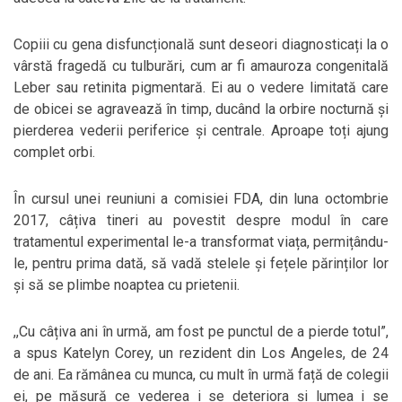
Copiii cu gena disfuncțională sunt deseori diagnosticați la o
vârstă fragedă cu tulburări, cum ar fi amauroza congenitală
Leber sau retinita pigmentară. Ei au o vedere limitată care
de obicei se agravează în timp, ducând la orbire nocturnă și
pierderea vederii periferice și centrale. Aproape toți ajung
complet orbi.
În cursul unei reuniuni a comisiei FDA, din luna octombrie
2017, câțiva tineri au povestit despre modul în care
tratamentul experimental le-a transformat viața, permițându-
le, pentru prima dată, să vadă stelele și fețele părinților lor
și să se plimbe noaptea cu prietenii.
,,Cu câțiva ani în urmă, am fost pe punctul de a pierde totul”,
a spus Katelyn Corey, un rezident din Los Angeles, de 24
de ani. Ea rămânea cu munca, cu mult în urmă față de colegii
ei, pe măsură ce vederea i se deteriora și lumea i se