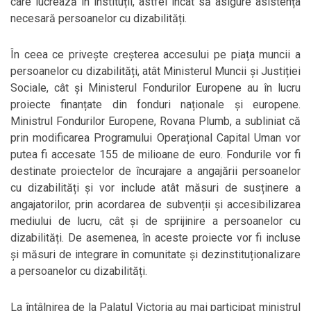
care lucrează în instituții, astfel încât să asigure asistența
necesară persoanelor cu dizabilități.
În ceea ce privește creșterea accesului pe piața muncii a
persoanelor cu dizabilități, atât Ministerul Muncii și Justiției
Sociale, cât și Ministerul Fondurilor Europene au în lucru
proiecte finanțate din fonduri naționale și europene.
Ministrul Fondurilor Europene, Rovana Plumb, a subliniat că
prin modificarea Programului Operațional Capital Uman vor
putea fi accesate 155 de milioane de euro. Fondurile vor fi
destinate proiectelor de încurajare a angajării persoanelor
cu dizabilități și vor include atât măsuri de susținere a
angajatorilor, prin acordarea de subvenții și accesibilizarea
mediului de lucru, cât și de sprijinire a persoanelor cu
dizabilități. De asemenea, în aceste proiecte vor fi incluse
și măsuri de integrare în comunitate și dezinstituționalizare
a persoanelor cu dizabilități.
La întâlnirea de la Palatul Victoria au mai participat ministrul