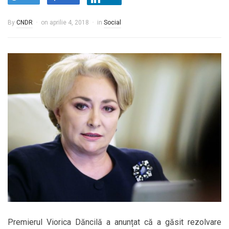
By
CNDR
on
aprilie 4, 2018
in
Social
Premierul Viorica Dăncilă a anunțat că a găsit rezolvare