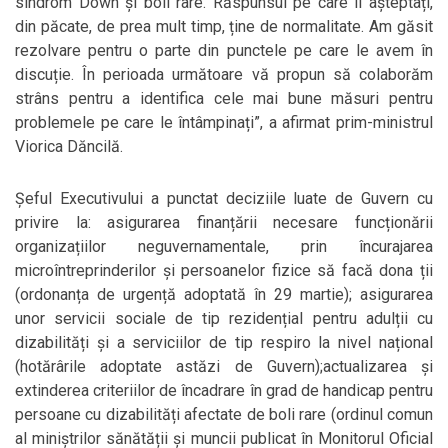
sindrom Down și boli rare. Răspunsul pe care îl așteptați,
din păcate, de prea mult timp, ține de normalitate. Am găsit
rezolvare pentru o parte din punctele pe care le avem în
discuție. În perioada următoare vă propun să colaborăm
strâns pentru a identifica cele mai bune măsuri pentru
problemele pe care le întâmpinați”, a afirmat prim-ministrul
Viorica Dăncilă.
Șeful Executivului a punctat deciziile luate de Guvern cu
privire la: asigurarea finanțării necesare funcționării
organizațiilor neguvernamentale, prin încurajarea
microîntreprinderilor și persoanelor fizice să facă dona ții
(ordonanța de urgență adoptată în 29 martie); asigurarea
unor servicii sociale de tip rezidențial pentru adulții cu
dizabilități și a serviciilor de tip respiro la nivel național
(hotărârile adoptate astăzi de Guvern);actualizarea și
extinderea criteriilor de încadrare în grad de handicap pentru
persoane cu dizabilități afectate de boli rare (ordinul comun
al miniștrilor sănătății și muncii publicat în Monitorul Oficial