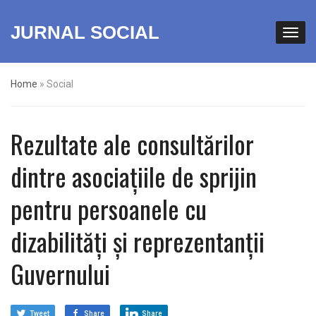
JURNAL SOCIAL
Home
»
Social
Rezultate ale consultărilor
dintre asociațiile de sprijin
pentru persoanele cu
dizabilități și reprezentanții
Guvernului
Tweet
Share
Share