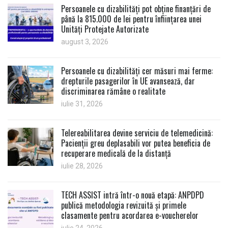
Persoanele cu dizabilități pot obține finanțări de
până la 815.000 de lei pentru înființarea unei
Unități Protejate Autorizate
august 3, 2026
Persoanele cu dizabilități cer măsuri mai ferme:
drepturile pasagerilor în UE avansează, dar
discriminarea rămâne o realitate
iulie 31, 2026
Telereabilitarea devine serviciu de telemedicină:
Pacienții greu deplasabili vor putea beneficia de
recuperare medicală de la distanță
iulie 28, 2026
TECH ASSIST intră într-o nouă etapă: ANPDPD
publică metodologia revizuită și primele
clasamente pentru acordarea e-voucherelor
iulie 24, 2026