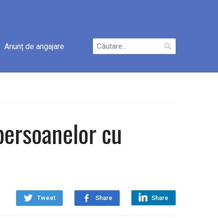
Caută
Anunț de angajare
după:
persoanelor cu
Tweet
Share
Share