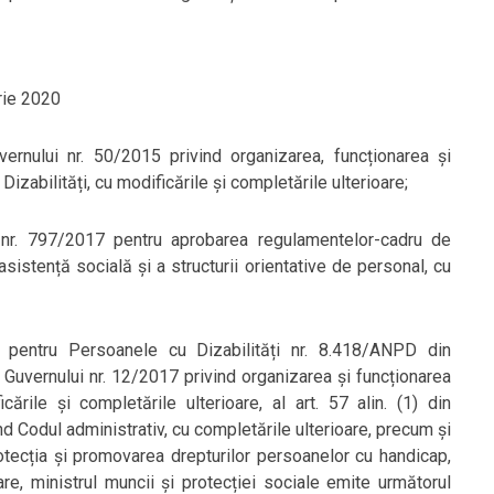
rie 2020
vernului nr. 50/2015 privind organizarea, funcționarea și
Dizabilități, cu modificările și completările ulterioare;
i nr. 797/2017 pentru aprobarea regulamentelor-cadru de
asistență socială și a structurii orientative de personal, cu
e pentru Persoanele cu Dizabilități nr. 8.418/ANPD din
ea Guvernului nr. 12/2017 privind organizarea și funcționarea
cările și completările ulterioare, al art. 57 alin. (1) din
d Codul administrativ, cu completările ulterioare, precum și
rotecția și promovarea drepturilor persoanelor cu handicap,
are, ministrul muncii și protecției sociale emite următorul