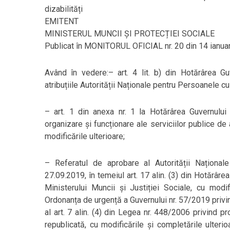
dizabilități
EMITENT
MINISTERUL MUNCII ȘI PROTECȚIEI SOCIALE
Publicat în MONITORUL OFICIAL nr. 20 din 14 ianua
Având în vedere:– art. 4 lit. b) din Hotărârea Gu
atribuțiile Autorității Naționale pentru Persoanele cu 
– art. 1 din anexa nr. 1 la Hotărârea Guvernulu
organizare și funcționare ale serviciilor publice de 
modificările ulterioare;
– Referatul de aprobare al Autorității Național
27.09.2019, în temeiul art. 17 alin. (3) din Hotărâr
Ministerului Muncii și Justiției Sociale, cu modifi
Ordonanța de urgență a Guvernului nr. 57/2019 privin
al art. 7 alin. (4) din Legea nr. 448/2006 privind p
republicată, cu modificările și completările ulterio