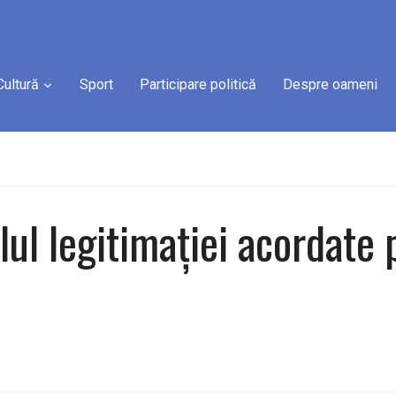
Cultură
Sport
Participare politică
Despre oameni
ul legitimației acordate 