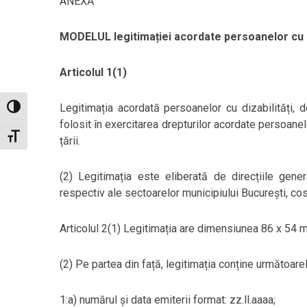
ANEXĂ
MODELUL legitimației acordate persoanelor cu di
Articolul 1(1)
Legitimația acordată persoanelor cu dizabilități, d
Toggle High Contrast
folosit în exercitarea drepturilor acordate persoanelor
Toggle Font size
țării.
(2) Legitimația este eliberată de direcțiile gener
respectiv ale sectoarelor municipiului București, cos
Articolul 2(1) Legitimația are dimensiunea 86 x 54 m
(2) Pe partea din față, legitimația conține următoar
1:a) numărul și data emiterii format: zz.ll.aaaa;