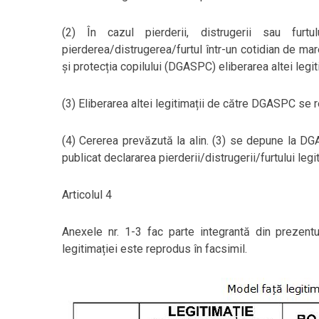
(2) În cazul pierderii, distrugerii sau furtu
pierderea/distrugerea/furtul într-un cotidian de mare
și protecția copilului (DGASPC) eliberarea altei legiti
(3) Eliberarea altei legitimații de către DGASPC se r
(4) Cererea prevăzută la alin. (3) se depune la DGA
publicat declararea pierderii/distrugerii/furtului legit
Articolul 4
Anexele nr. 1-3 fac parte integrantă din prezentu
legitimației este reprodus în facsimil.