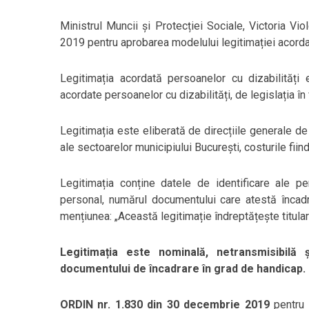
Ministrul Muncii și Protecției Sociale, Victoria Vi
2019 pentru aprobarea modelului legitimației acordat
Legitimația acordată persoanelor cu dizabilități e
acordate persoanelor cu dizabilități, de legislația în v
Legitimația este eliberată de direcțiile generale de
ale sectoarelor municipiului București, costurile fii
Legitimația conține datele de identificare ale 
personal, numărul documentului care atestă încad
mențiunea: „Această legitimație îndreptățește titularu
Legitimația este nominală, netransmisibilă
documentului de încadrare în grad de handicap.
ORDIN nr. 1.830 din 30 decembrie 2019
pentru 