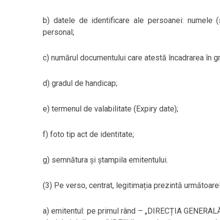
b) datele de identificare ale persoanei: numele
personal;
c) numărul documentului care atestă încadrarea în g
d) gradul de handicap;
e) termenul de valabilitate (Expiry date);
f) foto tip act de identitate;
g) semnătura și ștampila emitentului.
(3) Pe verso, centrat, legitimația prezintă următoare
a) emitentul: pe primul rând – „DIRECȚIA GENE