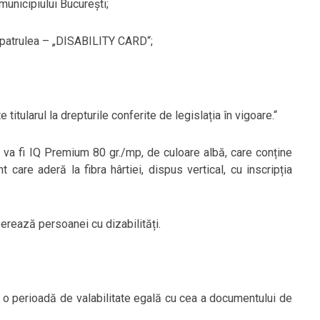
unicipiului București;
l patrulea – „DISABILITY CARD“;
 titularul la drepturile conferite de legislația în vigoare.“
iei va fi IQ Premium 80 gr./mp, de culoare albă, care conține
t care aderă la fibra hârtiei, dispus vertical, cu inscripția
iberează persoanei cu dizabilități.
 o perioadă de valabilitate egală cu cea a documentului de