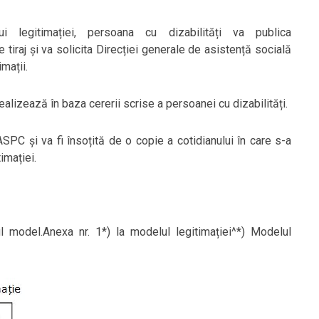
lui legitimației, persoana cu dizabilități va publica
 tiraj și va solicita Direcției generale de asistență socială
mații.
ealizează în baza cererii scrise a persoanei cu dizabilități.
SPC și va fi însoțită de o copie a cotidianului în care s-a
imației.
l model.Anexa nr. 1*) la modelul legitimației^*) Modelul