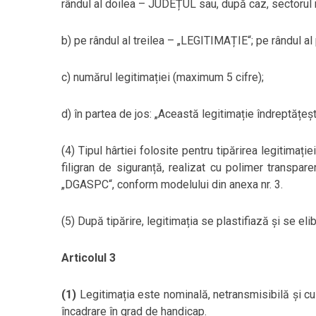
rândul al doilea – JUDEȚUL sau, după caz, sectorul m
b) pe rândul al treilea – „LEGITIMAȚIE“; pe rândul a
c) numărul legitimației (maximum 5 cifre);
d) în partea de jos: „Această legitimație îndreptățește
(4) Tipul hârtiei folosite pentru tipărirea legitimaț
filigran de siguranță, realizat cu polimer transparen
„DGASPC“, conform modelului din anexa nr. 3.
(5) După tipărire, legitimația se plastifiază și se el
Articolul 3
(1)
Legitimația este nominală, netransmisibilă și cu
încadrare în grad de handicap.