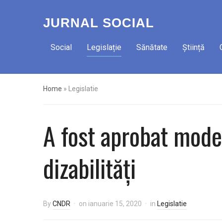
JURNAL SOCIAL
Social
Legislație
Sănătate
Știință
Home
»
Legislatie
A fost aprobat model
dizabilități
By
CNDR
on
ianuarie 15, 2020
in
Legislatie