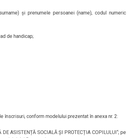
 (surname) și prenumele persoanei (name), codul numeric
rad de handicap;
le înscrisuri, conform modelului prezentat în anexa nr. 2:
RALĂ DE ASISTENȚĂ SOCIALĂ ȘI PROTECȚIA COPILULUI“; pe