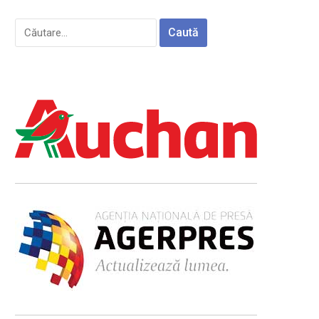
Caută
după: