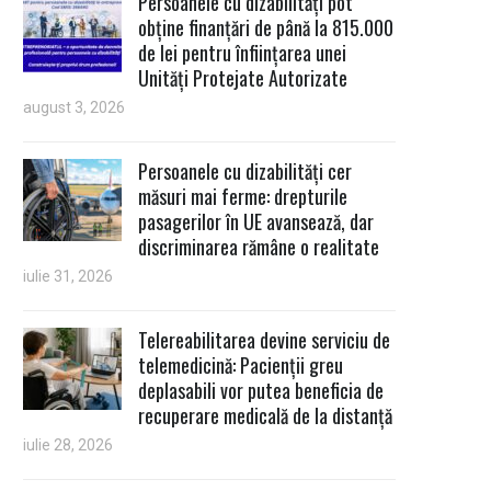
Persoanele cu dizabilități pot
obține finanțări de până la 815.000
de lei pentru înființarea unei
Unități Protejate Autorizate
august 3, 2026
Persoanele cu dizabilități cer
măsuri mai ferme: drepturile
pasagerilor în UE avansează, dar
discriminarea rămâne o realitate
iulie 31, 2026
Telereabilitarea devine serviciu de
telemedicină: Pacienții greu
deplasabili vor putea beneficia de
recuperare medicală de la distanță
iulie 28, 2026