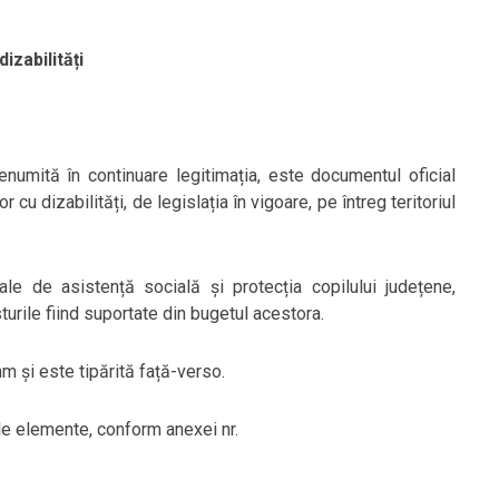
zabilități
enumită în continuare legitimația, este documentul oficial
 cu dizabilități, de legislația în vigoare, pe întreg teritoriul
ale de asistență socială și protecția copilului județene,
turile fiind suportate din bugetul acestora.
m și este tipărită față-verso.
ele elemente, conform anexei nr.