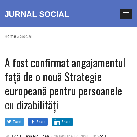
JURNAL SOCIAL
Home
»
Social
A fost confirmat angajamentul
față de o nouă Strategie
europeană pentru persoanele
cu dizabilități
Tweet
Share
Share
By
Lavinia Elena Niculicea
on
ianuarie 17, 2020
in
Social