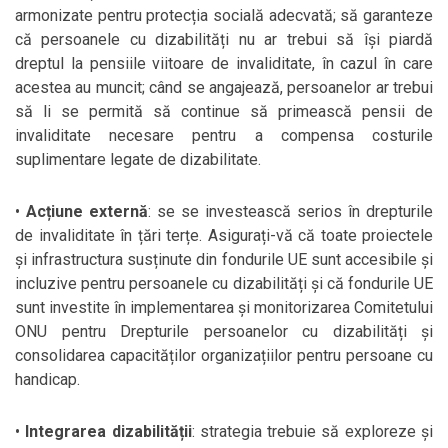
armonizate pentru protecția socială adecvată; să garanteze
că persoanele cu dizabilități nu ar trebui să își piardă
dreptul la pensiile viitoare de invaliditate, în cazul în care
acestea au muncit; când se angajează, persoanelor ar trebui
să li se permită să continue să primească pensii de
invaliditate necesare pentru a compensa costurile
suplimentare legate de dizabilitate.
•
Acțiune externă
: se se investească serios în drepturile
de invaliditate în țări terțe. Asigurați-vă că toate proiectele
și infrastructura susținute din fondurile UE sunt accesibile și
incluzive pentru persoanele cu dizabilități și că fondurile UE
sunt investite în implementarea și monitorizarea Comitetului
ONU pentru Drepturile persoanelor cu dizabilități și
consolidarea capacităților organizațiilor pentru persoane cu
handicap.
•
Integrarea dizabilității
: strategia trebuie să exploreze și