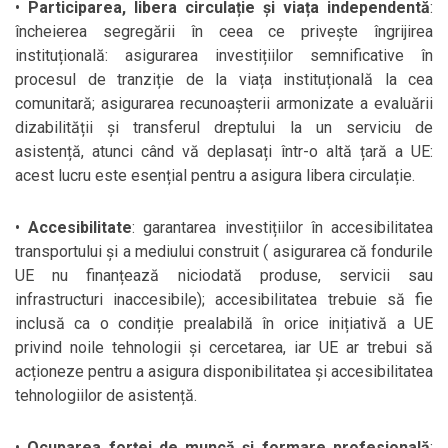
•
Participarea, libera circulație și viața independentă
:
încheierea segregării în ceea ce privește îngrijirea
instituțională: asigurarea investițiilor semnificative în
procesul de tranziție de la viața instituțională la cea
comunitară; asigurarea recunoașterii armonizate a evaluării
dizabilității și transferul dreptului la un serviciu de
asistență, atunci când vă deplasați într-o altă țară a UE:
acest lucru este esențial pentru a asigura libera circulație.
•
Accesibilitate
: garantarea investițiilor în accesibilitatea
transportului și a mediului construit ( asigurarea că fondurile
UE nu finanțează niciodată produse, servicii sau
infrastructuri inaccesibile); accesibilitatea trebuie să fie
inclusă ca o condiție prealabilă în orice inițiativă a UE
privind noile tehnologii și cercetarea, iar UE ar trebui să
acționeze pentru a asigura disponibilitatea și accesibilitatea
tehnologiilor de asistență.
•
Ocuparea forței de muncă și formare profesională
: