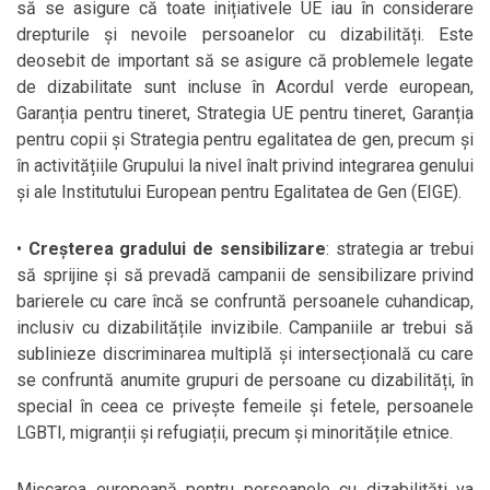
să se asigure că toate inițiativele UE iau în considerare
drepturile și nevoile persoanelor cu dizabilități. Este
deosebit de important să se asigure că problemele legate
de dizabilitate sunt incluse în Acordul verde european,
Garanția pentru tineret, Strategia UE pentru tineret, Garanția
pentru copii și Strategia pentru egalitatea de gen, precum și
în activitățiile Grupului la nivel înalt privind integrarea genului
și ale Institutului European pentru Egalitatea de Gen (EIGE).
•
Creșterea gradului de sensibilizare
: strategia ar trebui
să sprijine și să prevadă campanii de sensibilizare privind
barierele cu care încă se confruntă persoanele cuhandicap,
inclusiv cu dizabilitățile invizibile. Campaniile ar trebui să
sublinieze discriminarea multiplă și intersecțională cu care
se confruntă anumite grupuri de persoane cu dizabilități, în
special în ceea ce privește femeile și fetele, persoanele
LGBTI, migranții și refugiații, precum și minoritățile etnice.
Mișcarea europeană pentru persoanele cu dizabilități va