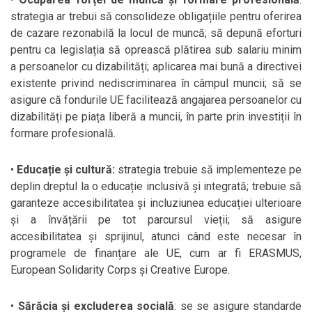
strategia ar trebui să consolideze obligațiile pentru oferirea
de cazare rezonabilă la locul de muncă; să depună eforturi
pentru ca legislația să oprească plătirea sub salariu minim
a persoanelor cu dizabilități; aplicarea mai bună a directivei
existente privind nediscriminarea în câmpul muncii; să se
asigure că fondurile UE facilitează angajarea persoanelor cu
dizabilități pe piața liberă a muncii, în parte prin investiții în
formare profesională.
•
Educație și cultură:
strategia trebuie să implementeze pe
deplin dreptul la o educație inclusivă și integrată; trebuie să
garanteze accesibilitatea și incluziunea educației ulterioare
și a învățării pe tot parcursul vieții; să asigure
accesibilitatea și sprijinul, atunci când este necesar în
programele de finanțare ale UE, cum ar fi ERASMUS,
European Solidarity Corps și Creative Europe.
•
Sărăcia și excluderea socială
: se se asigure standarde