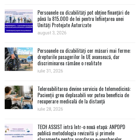
Persoanele cu dizabilități pot obține finanțări de
până la 815.000 de lei pentru înființarea unei
Unități Protejate Autorizate
august 3, 2026
Persoanele cu dizabilități cer măsuri mai ferme:
drepturile pasagerilor în UE avansează, dar
discriminarea rămâne o realitate
iulie 31, 2026
Telereabilitarea devine serviciu de telemedicină:
Pacienții greu deplasabili vor putea beneficia de
recuperare medicală de la distanță
iulie 28, 2026
TECH ASSIST intră într-o nouă etapă: ANPDPD
publică metodologia revizuită și primele
clasamente pentru acordarea e-voucherelor