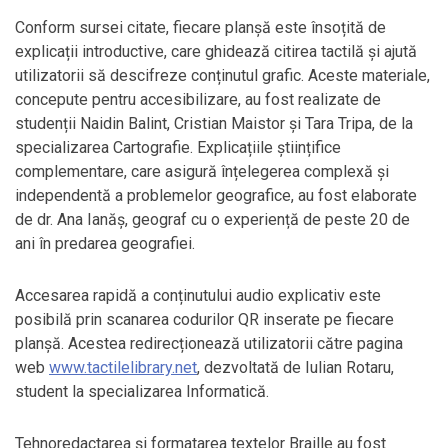
Conform sursei citate, fiecare planșă este însoțită de
explicații introductive, care ghidează citirea tactilă și ajută
utilizatorii să descifreze conținutul grafic. Aceste materiale,
concepute pentru accesibilizare, au fost realizate de
studenții Naidin Balint, Cristian Maistor și Tara Tripa, de la
specializarea Cartografie. Explicațiile științifice
complementare, care asigură înțelegerea complexă și
independentă a problemelor geografice, au fost elaborate
de dr. Ana Ianăș, geograf cu o experiență de peste 20 de
ani în predarea geografiei.
Accesarea rapidă a conținutului audio explicativ este
posibilă prin scanarea codurilor QR inserate pe fiecare
planșă. Acestea redirecționează utilizatorii către pagina
web
www.tactilelibrary.net
, dezvoltată de Iulian Rotaru,
student la specializarea Informatică.
Tehnoredactarea și formatarea textelor Braille au fost