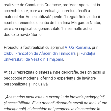
realizate de Constantin Cristache, profesor specialist în
accesibilizare, care a efectuat și corectura finală a
materialelor. Vocea utilizată pentru înregistrările audio îi
aparține renumituului critic de film Irina Margareta Nistor,
care s-a implicat cu generozitate în mai multe acțiuni
dedicate nevăzătorilor.
Proiectul a fost realizat cu sprijinul
ATOS România
, prin
Clubul Francofon de Afaceri din Timișoara
și
Fundația
Universității de Vest din Timișoara
.
Atlasul reprezintă o sinteză între geografie, design tactil și
pedagogie modernă, oferind o experiență de învățare
personalizată și incluzivă.
„
Acest atlas tactil este un exemplu de inovație pedagogică
și accesibilitate. El nu doar că răspunde nevoii de incluziune
educațională, ci deschide noi perspective de cercetare în