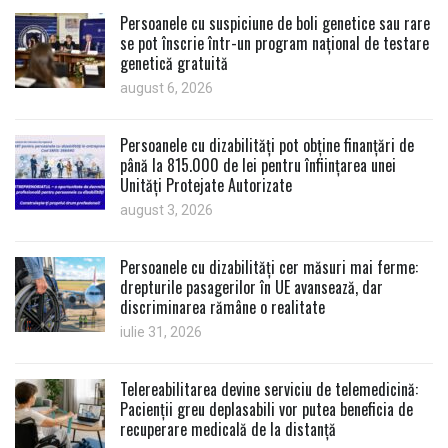
Persoanele cu suspiciune de boli genetice sau rare
se pot înscrie într-un program național de testare
genetică gratuită
august 6, 2026
Persoanele cu dizabilități pot obține finanțări de
până la 815.000 de lei pentru înființarea unei
Unități Protejate Autorizate
august 3, 2026
Persoanele cu dizabilități cer măsuri mai ferme:
drepturile pasagerilor în UE avansează, dar
discriminarea rămâne o realitate
iulie 31, 2026
Telereabilitarea devine serviciu de telemedicină:
Pacienții greu deplasabili vor putea beneficia de
recuperare medicală de la distanță