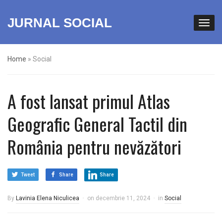
JURNAL SOCIAL
Home
»
Social
A fost lansat primul Atlas
Geografic General Tactil din
România pentru nevăzători
Tweet
Share
Share
By
Lavinia Elena Niculicea
on
decembrie 11, 2024
in
Social