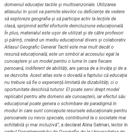
domeniul educației tactile și multisenzoriale. Utilizarea
atlasului în școli va permite elevilor cu deficiențe de vedere
să exploreze geografia și să participe activ la lecțiile de
clasă, sprijinind astfel eforturile deincluziune educațională.
În plus, materialul este ușor de utilizat și de către profesori
și părinți, creând un mediu educațional divers și colaborativ.
Atlasul Geografic General Tactil este mai mult decât o
resursă educațională; este un simbol al accesului egal la
cunoaștere și un model pentru o lume în care fiecare
persoană, indiferent de abilități, are șansa de a învăța și de a
se dezvolta. Acest atlas este o dovadă a faptului că educația
nu trebuie să fie o experiență limitată de dizabilități, ci o
oportunitate deschisă tuturor. El poate servi drept model
replicabil pentru alte domenii ale cunoașterii, iar efectul său
educațional poate genera o schimbare de paradigmă în
modul în care sunt concepute resursele educaționale pentru
persoanele cu nevoi speciale, contribuind la o societate mai
echitabilă și mai incluzivă”,
a declarat Alina Satmari, lector în
cadrul Departamentului de Geografie de la Universitatea de