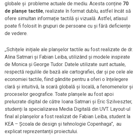
globale și probleme actuale de mediu. Acesta conține
70
de planșe tactile
, realizate în format dublu, astfel încât să
ofere simultan informație tactilă și vizuală. Astfel, atlasul
poate fi folosit în grupuri de persoane cu și fără deficiențe
de vedere.
,,Schițele inițiale ale planșelor tactile au fost realizate de dr.
Alina Satmari și Fabian Leiba, utilizând și modele inspirate
de Monica și George Tudor. Datele utilizate sunt actuale,
respectă regulile de bază ale cartografiei, dar și pe cele ale
economiei tactile, fiind gândite pentru a oferi o înțelegere
clară și intuitivă, la scară globală și locală, a fenomenelor și
proceselor geografice. Toate planșele au fost apoi
prelucrate digital de către Ioana Satmari și Eric Szilveszter,
studenți la specializarea Media Digitală din UVT. Layout-ul
final al planșelor a fost realizat de Fabian Leiba, student la
KEA – Școala de design și tehnologie Copenhaga”, au
explicat reprezentanții proiectului.