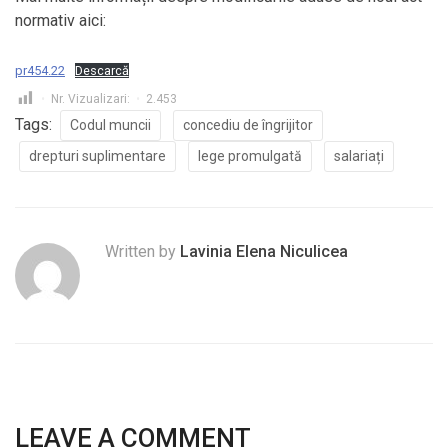
normativ aici:
pr454.22
Descarcă
Nr. Vizualizari:
2.453
Tags:
Codul muncii
concediu de îngrijitor
drepturi suplimentare
lege promulgată
salariați
Written by
Lavinia Elena Niculicea
LEAVE A COMMENT