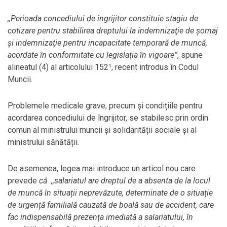
,,Perioada concediului de îngrijitor constituie stagiu de
cotizare pentru stabilirea dreptului la indemnizaţie de şomaj
şi indemnizaţie pentru incapacitate temporară de muncă,
acordate în conformitate cu legislaţia în vigoare”
, spune
alineatul (4) al articolului 152¹, recent introdus în Codul
Muncii.
Problemele medicale grave, precum și condițiile pentru
acordarea concediului de îngrijitor, se stabilesc prin ordin
comun al ministrului muncii și solidarității sociale și al
ministrului sănătății.
De asemenea, legea mai introduce un articol nou care
prevede
că
,,salariatul are dreptul de a absenta de la locul
de muncă în situații neprevăzute, determinate de o situație
de urgență familială cauzată de boală sau de accident, care
fac indispensabilă prezența imediată a salariatului, în