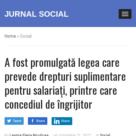
JURNAL SOCIAL
Home
»
Social
A fost promulgată legea care
prevede drepturi suplimentare
pentru salariați, printre care
concediul de îngrijitor
Tweet
Share
Share
By
Lavinia Elena Niculicea
on
octombrie 21, 2022
in
Social