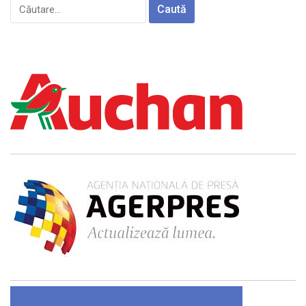
Caută
după: