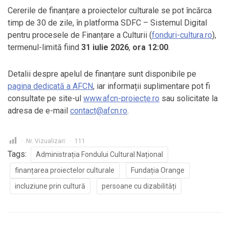
Cererile de finanțare a proiectelor culturale se pot încărca
timp de 30 de zile, în platforma SDFC – Sistemul Digital
pentru procesele de Finanțare a Culturii (
fonduri-cultura.ro
),
termenul-limită fiind
31 iulie 2026
,
ora 12:00
.
Detalii despre apelul de finanțare sunt disponibile pe
pagina dedicată a AFCN
, iar informații suplimentare pot fi
consultate pe site-ul
www.afcn-proiecte.ro
sau solicitate la
adresa de e-mail
contact@afcn.ro
.
Nr. Vizualizari:
111
Tags:
Administrația Fondului Cultural Național
finanțarea proiectelor culturale
Fundația Orange
incluziune prin cultură
persoane cu dizabilități