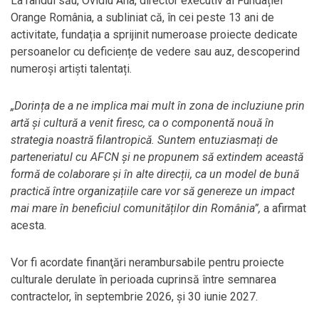
La rândul său, Ovidiu Ana, director executiv al Fundației
Orange România, a subliniat că, în cei peste 13 ani de
activitate, fundația a sprijinit numeroase proiecte dedicate
persoanelor cu deficiențe de vedere sau auz, descoperind
numeroși artiști talentați.
„Dorința de a ne implica mai mult în zona de incluziune prin
artă și cultură a venit firesc, ca o componentă nouă în
strategia noastră filantropică. Suntem entuziasmați de
parteneriatul cu AFCN și ne propunem să extindem această
formă de colaborare și în alte direcții, ca un model de bună
practică între organizațiile care vor să genereze un impact
mai mare în beneficiul comunităților din România”,
a afirmat
acesta.
Vor fi acordate finanţări nerambursabile pentru proiecte
culturale derulate în perioada cuprinsă între semnarea
contractelor, în septembrie 2026, și 30 iunie 2027.