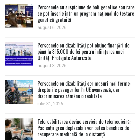
Persoanele cu suspiciune de boli genetice sau rare
se pot înscrie într-un program național de testare
genetică gratuită
august 6, 2026
Persoanele cu dizabilități pot obține finanțări de
până la 815.000 de lei pentru înființarea unei
Unități Protejate Autorizate
august 3, 2026
Persoanele cu dizabilități cer măsuri mai ferme:
drepturile pasagerilor în UE avansează, dar
discriminarea rămâne o realitate
iulie 31, 2026
Telereabilitarea devine serviciu de telemedicină:
Pacienții greu deplasabili vor putea beneficia de
recuperare medicală de la distanță