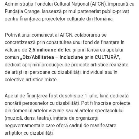
Administrația Fondului Cultural Național (AFCN), împreună cu
Fundația Orange, lansează primul parteneriat public-privat
pentru finanțarea proiectelor culturale din România.
Potrivit unui comunicat al AFCN, colaborarea se
concretizează prin constituirea unui fond de finanțare în
valoare de
2,5 milioane de lei
, și prin lansarea apelului
comun
„Diz/Abilitatea – Incluziune prin CULTURĂ”
,
dedicat sprijinirii producției de proiecte artistice realizate
de artiști și persoane cu dizabilități, individual sau în
colective artistice mixte.
Apelul de finanțarea fost deschis pe 1 iulie, lună dedicată
onorării persoanelor cu dizabilități. Pot fi înscrise proiecte
din domeniul artelor vizuale sau al artelor spectacolului
(muzică, dans, teatru), inițiate de organizații
neguvernamentale care oferă cadrul de manifestare
artiștilor cu dizabilități.