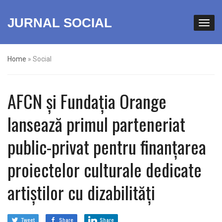
JURNAL SOCIAL
Home
»
Social
AFCN și Fundația Orange
lansează primul parteneriat
public-privat pentru finanțarea
proiectelor culturale dedicate
artiștilor cu dizabilități
Tweet
Share
Share