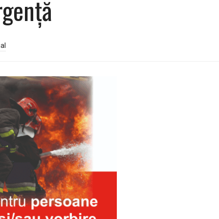
rgență
al