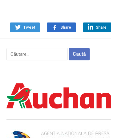
Tweet
Share
Share
Caută
după: