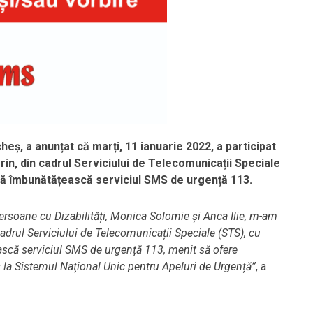
, a anunțat că marți, 11 ianuarie 2022, a participat
orin, din cadrul Serviciului de Telecomunicații Speciale
 să îmbunătățească serviciul SMS de urgență 113.
Persoane cu Dizabilități, Monica Solomie și Anca Ilie, m-am
cadrul Serviciului de Telecomunicații Speciale (STS), cu
ască serviciul SMS de urgență 113, menit să ofere
s la Sistemul Naţional Unic pentru Apeluri de Urgență”
, a