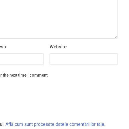
ess
Website
r the next time I comment.
ul.
Află cum sunt procesate datele comentariilor tale
.