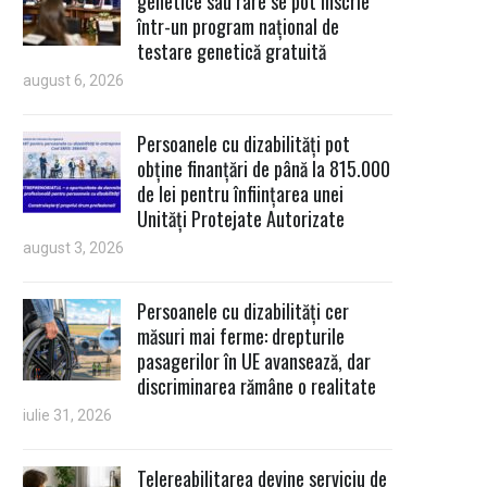
genetice sau rare se pot înscrie
într-un program național de
testare genetică gratuită
august 6, 2026
Persoanele cu dizabilități pot
obține finanțări de până la 815.000
de lei pentru înființarea unei
Unități Protejate Autorizate
august 3, 2026
Persoanele cu dizabilități cer
măsuri mai ferme: drepturile
pasagerilor în UE avansează, dar
discriminarea rămâne o realitate
iulie 31, 2026
Telereabilitarea devine serviciu de