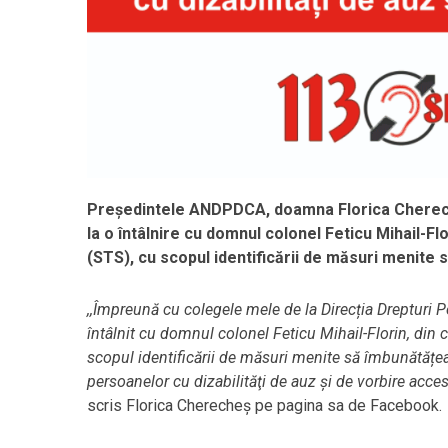
Președintele ANDPDCA, doamna Florica Cherecheș
la o întâlnire cu domnul colonel Feticu Mihail-Fl
(STS), cu scopul identificării de măsuri menite
,,Împreună cu colegele mele de la Direcția Drepturi 
întâlnit cu domnul colonel Feticu Mihail-Florin, din 
scopul identificării de măsuri menite să îmbunătățe
persoanelor cu dizabilităţi de auz şi de vorbire acce
scris Florica Cherecheș pe pagina sa de Facebook.