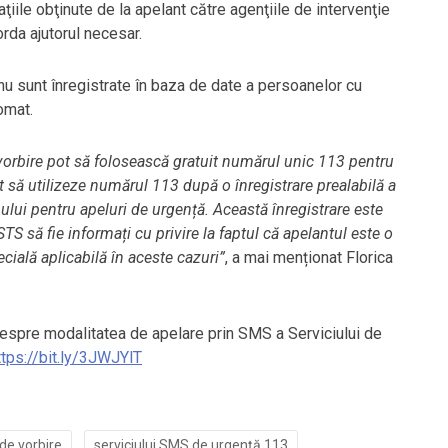
ţiile obţinute de la apelant către agenţiile de intervenţie
orda ajutorul necesar.
u sunt înregistrate în baza de date a persoanelor cu
omat.
u vorbire pot să folosească gratuit numărul unic 113 pentru
t să utilizeze numărul 113 după o înregistrare prealabilă a
ului pentru apeluri de urgență. Această înregistrare este
S să fie informați cu privire la faptul că apelantul este o
ecială aplicabilă în aceste cazuri”
, a mai menționat Florica
despre modalitatea de apelare prin SMS a Serviciului de
ttps://bit.ly/3JWJYlT
 de vorbire
serviciului SMS de urgență 113