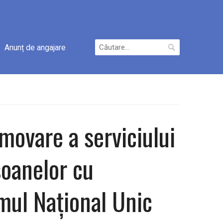
Caută
Anunț de angajare
după:
ovare a serviciului
soanelor cu
emul Naţional Unic