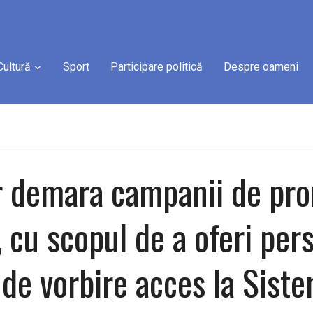
Cultură
Sport
Participare politică
Despre oameni
 demara campanii de prom
 cu scopul de a oferi per
i de vorbire acces la Sist