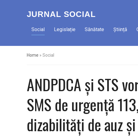
JURNAL SOCIAL
Social
Legislație
Sănătate
Știință
Home
»
Social
ANDPDCA și STS vor
SMS de urgență 113,
dizabilităţi de auz ş