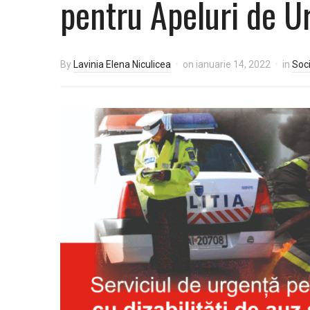
pentru Apeluri de U
By
Lavinia Elena Niculicea
on
ianuarie 14, 2022
in
Soci