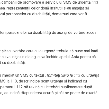
a campanii de promovare a serviciului SMS de urgență 113
enea, reprezentanții celor două insituții s-au angajat să
orul persoanelor cu dizabilități, demersuri care vor fi
eri persoanelor cu dizabilităţi de auz şi de vorbire acces
 şi/sau vorbire care au o urgenţă trebuie să sune mai întâi
u va iniţia un dialog, ci va închide apelul. Asta pentru că
 cu dizabilităţi.
i imediat un SMS cu textul
,,Trimiteţi SMS la 113 cu urgenţa
MS la 113, descriind pe scurt urgenţa şi indicând cu
 operatorul 112 să revină cu întrebări suplimentare după
ie, se indică răspunderea scurtă şi cât se poate de exactă