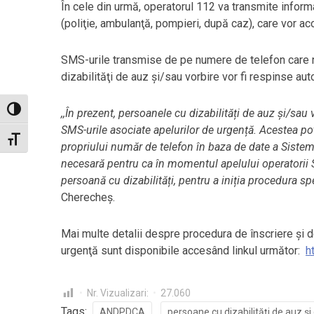
În cele din urmă, operatorul 112 va transmite informa
(poliţie, ambulanţă, pompieri, după caz), care vor ac
SMS-urile transmise de pe numere de telefon care n
dizabilităţi de auz şi/sau vorbire vor fi respinse aut
Toggle High Contrast
,,În prezent, persoanele cu dizabilități de auz și/sa
SMS-urile asociate apelurilor de urgență. Acestea po
Toggle Font size
propriului număr de telefon în baza de date a Sistem
necesară pentru ca în momentul apelului operatorii ST
persoană cu dizabilități, pentru a iniția procedura sp
Cherecheș.
Mai multe detalii despre procedura de înscriere și 
urgenţă sunt disponibile accesând linkul următor:
h
Nr. Vizualizari:
27.060
Tags:
ANDPDCA
persoane cu dizabilităţi de auz şi