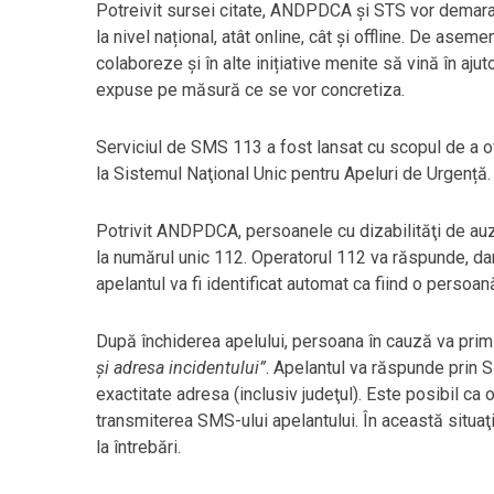
Potreivit sursei citate, ANDPDCA și STS vor demar
la nivel național, atât online, cât și offline. De asem
colaboreze și în alte inițiative menite să vină în ajut
expuse pe măsură ce se vor concretiza.
Serviciul de SMS 113 a fost lansat cu scopul de a of
la Sistemul Naţional Unic pentru Apeluri de Urgență.
Potrivit ANDPDCA, persoanele cu dizabilităţi de auz
la numărul unic 112. Operatorul 112 va răspunde, dar n
apelantul va fi identificat automat ca fiind o persoană
După închiderea apelului, persoana în cauză va prim
şi adresa incidentului”
. Apelantul va răspunde prin S
exactitate adresa (inclusiv judeţul). Este posibil ca
transmiterea SMS-ului apelantului. În această situaţ
la întrebări.