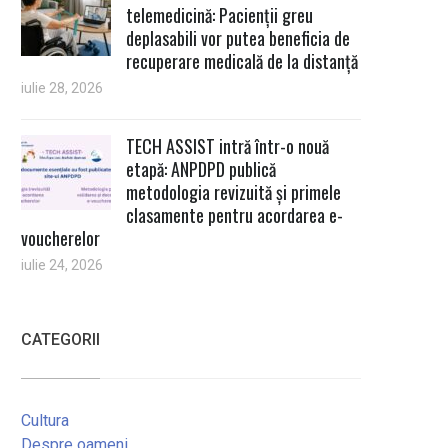
telemedicină: Pacienții greu
deplasabili vor putea beneficia de
recuperare medicală de la distanță
iulie 28, 2026
TECH ASSIST intră într-o nouă
etapă: ANPDPD publică
metodologia revizuită și primele
clasamente pentru acordarea e-
voucherelor
iulie 24, 2026
CATEGORII
Cultura
Despre oameni