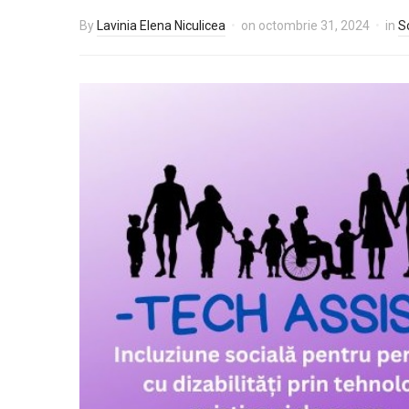
By
Lavinia Elena Niculicea
on
octombrie 31, 2024
in
S