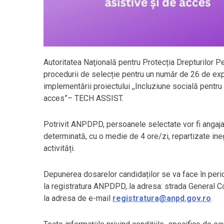
Autoritatea Naţională pentru Protecția Drepturilor
procedurii de selecție pentru un număr de 26 de expe
implementării proiectului ,,Incluziune socială pentru 
acces”– TECH ASSIST.
Potrivit ANPDPD, persoanele selectate vor fi angaja
determinată, cu o medie de 4 ore/zi, repartizate in
activități.
Depunerea dosarelor candidaților se va face în peri
la registratura ANPDPD, la adresa: strada General Co
la adresa de e-mail
registratura@anpd.gov.ro
.