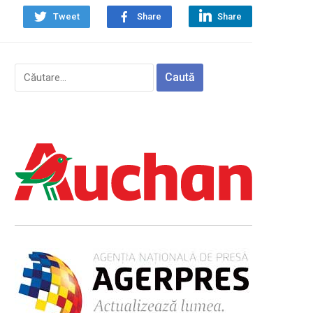
Tweet
Share
Share
Caută
după: