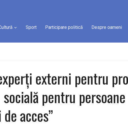
Cultură
Sport
Participare politică
Despre oameni
perți externi pentru pro
socială pentru persoane c
i de acces”