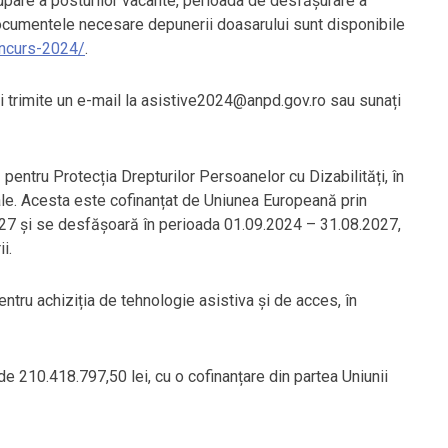
cupare a posturilor vacante, perioada de desfășurare a
i documentele necesare depunerii doasarului sunt disponibile
oncurs-2024/
.
i trimite un e-mail la asistive2024@anpd.gov.ro sau sunați
pentru Protecția Drepturilor Persoanelor cu Dizabilități, în
iale. Acesta este cofinanțat de Uniunea Europeană prin
27 și se desfășoară în perioada 01.09.2024 – 31.08.2027,
i.
ntru achiziția de tehnologie asistiva și de acces, în
e 210.418.797,50 lei, cu o cofinanțare din partea Uniunii