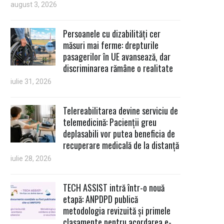
august 3, 2026
Persoanele cu dizabilități cer
măsuri mai ferme: drepturile
pasagerilor în UE avansează, dar
discriminarea rămâne o realitate
iulie 31, 2026
Telereabilitarea devine serviciu de
telemedicină: Pacienții greu
deplasabili vor putea beneficia de
recuperare medicală de la distanță
iulie 28, 2026
TECH ASSIST intră într-o nouă
etapă: ANPDPD publică
metodologia revizuită și primele
clasamente pentru acordarea e-