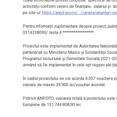
Toate informațiile privind condițiile specifice de o
activității conform cererii de finanțare, salariul ș
pe site-ul:
https://anpd.gov.ro/…/cariera/anunturi-c
Pentru informații suplimentare despre proiect, puteț
0314338090/ tasta 4 *****************.
Proiectul este implementat de Autoritatea Națională 
parteneriat cu Ministerul Muncii și Solidarității Soc
Programul Incluziune și Demnitate Socială 2021-20
urmând să fie implementat în cele opt regiuni ale țări
În cadrul proiectului se vor acorda 4.307 vouchere pe
valoare de maxim 39.900 lei/voucher acordat.
Potrivit ANPDPD, valoarea totală a proiectului este d
Europene de 151.744.808,90 lei.