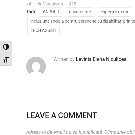
Nr. Vizualizari:
418
Tags:
ANPDPD
documente
experți externi
Incluziune socială pentru persoane cu dizabilități prin te
TECH ASSIST
Toggle High Contrast
Written by
Lavinia Elena Niculicea
Toggle Font size
LEAVE A COMMENT
Adresa ta de email nu va fi publicată.
Câmpurile obli