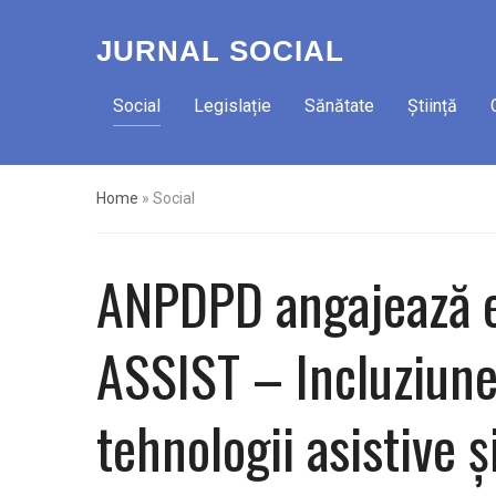
JURNAL SOCIAL
Social
Legislație
Sănătate
Știință
Home
»
Social
ANPDPD angajează ex
ASSIST – Incluziune 
tehnologii asistive ș