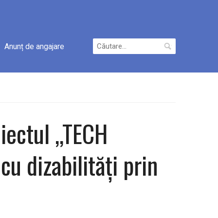
Caută
Anunț de angajare
după:
iectul ,,TECH
u dizabilități prin