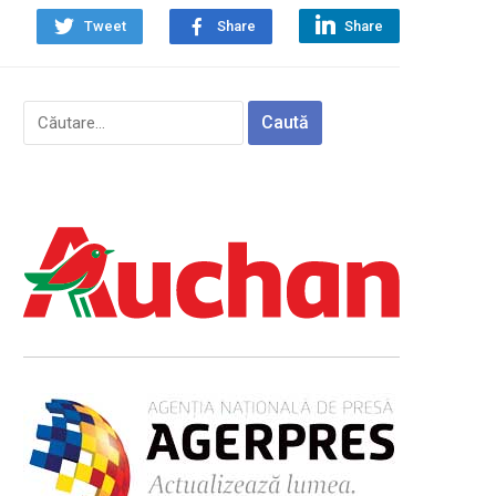
Tweet
Share
Share
Caută
după: