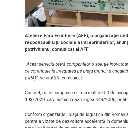
Ateliere Fără Frontiere (AFF), o organizație dedi
responsabilității sociale a întreprinderilor, anunț
potrivit unui comunicat al AFF
.
,,Acest serviciu oferă companiilor o soluție inovatoa
ce contribuie la integrarea pe piața muncii a angajațil
(UPA)”
, se arată în comunicat.
Concret, orice companie cu mai mult de 50 de angaja
193/2020, care actualizează legea 448/2006, poate î
Conform organziației, piața de logistică din România 
centrele vizate de dezvoltare accelerată în domeniu