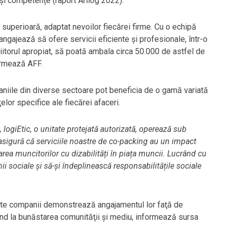
 și competențe (raport Arilog 2022).
superioară, adaptat nevoilor fiecărei firme. Cu o echipă
angajează să ofere servicii eficiente și profesionale, într-o
iitorul apropiat, să poată ambala circa 50.000 de astfel de
ormează AFF.
mpaniile din diverse sectoare pot beneficia de o gamă variată
elor specifice ale fiecărei afaceri.
, logiEtic, o unitate protejată autorizată, operează sub
asigură că serviciile noastre de co-packing au un impact
rea muncitorilor cu dizabilități în piața muncii. Lucrând cu
ii sociale și să-și îndeplinească responsabilitățile sociale
aceste companii demonstrează angajamentul lor faţă de
uind la bunăstarea comunităţii şi mediu, informează sursa