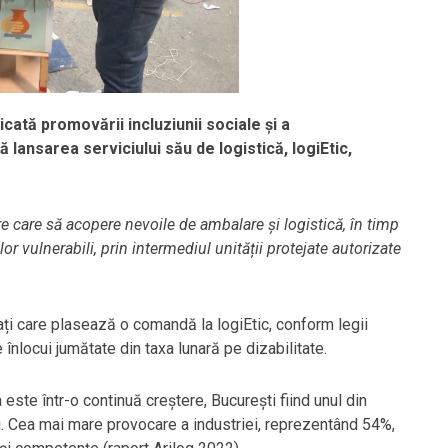
cată promovării incluziunii sociale și a
ă lansarea serviciului său de logistică, logiEtic,
re care să acopere nevoile de ambalare și logistică, în timp
or vulnerabili, prin intermediul unității protejate autorizate
ți care plasează o comandă la logiEtic, conform legii
nlocui jumătate din taxa lunară pe dizabilitate.
este într-o continuă creștere, București fiind unul din
. Cea mai mare provocare a industriei, reprezentând 54%,