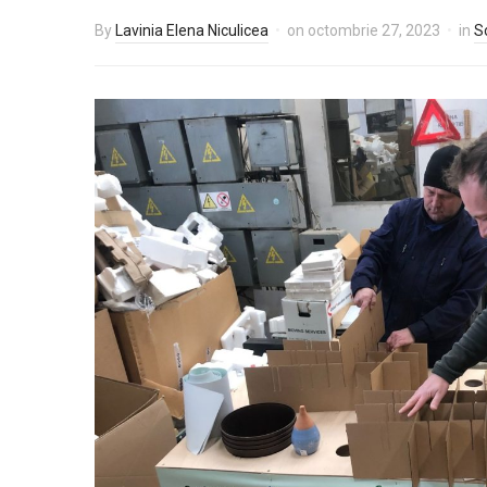
By
Lavinia Elena Niculicea
on
octombrie 27, 2023
in
S