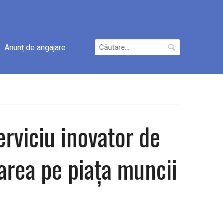
Caută
Anunț de angajare
după:
erviciu inovator de
rarea pe piața muncii