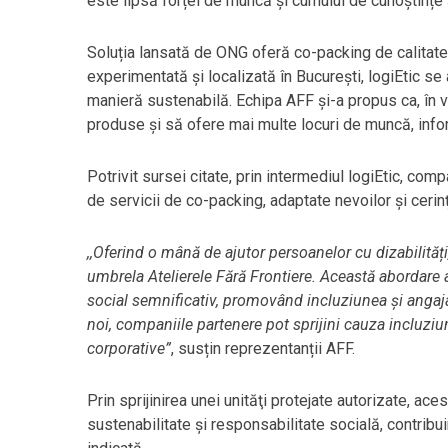
este lipsă forței de muncă și cumulul de cunoștințe
Soluția lansată de ONG oferă co-packing de calitate 
experimentată și localizată în București, logiEtic se 
manieră sustenabilă. Echipa AFF și-a propus ca, în v
produse și să ofere mai multe locuri de muncă, inf
Potrivit sursei citate, prin intermediul logiEtic, co
de servicii de co-packing, adaptate nevoilor şi cerinţ
,,Oferind o mână de ajutor persoanelor cu dizabilități
umbrela Atelierele Fără Frontiere. Această abordare 
social semnificativ, promovând incluziunea și angaja
noi, companiile partenere pot sprijini cauza incluziun
corporative”
, susțin reprezentanții AFF.
Prin sprijinirea unei unităţi protejate autorizate, 
sustenabilitate şi responsabilitate socială, contrib