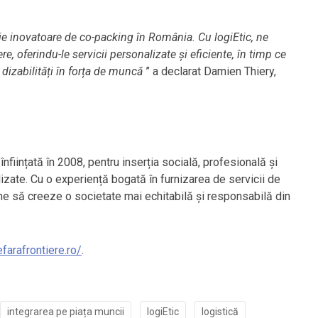
ie inovatoare de co-packing în România. Cu
logiEtic
, ne
 oferindu-le servicii personalizate și eficiente, în timp ce
 dizabilități în forța de muncă
” a declarat Damien Thiery,
înființată în 2008, pentru inserția socială, profesională și
izate. Cu o experiență bogată în furnizarea de servicii de
pune să creeze o societate mai echitabilă și responsabilă din
efarafrontiere.ro/
.
integrarea pe piața muncii
logiEtic
logistică