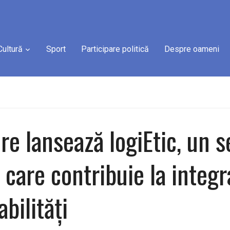
Cultură
Sport
Participare politică
Despre oameni
re lansează logiEtic, un s
 care contribuie la integ
bilități