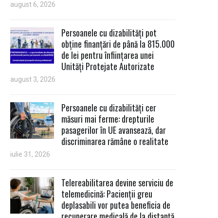
august 6, 2026
Persoanele cu dizabilități pot
obține finanțări de până la 815.000
de lei pentru înființarea unei
Unități Protejate Autorizate
august 3, 2026
Persoanele cu dizabilități cer
măsuri mai ferme: drepturile
pasagerilor în UE avansează, dar
discriminarea rămâne o realitate
iulie 31, 2026
Telereabilitarea devine serviciu de
telemedicină: Pacienții greu
deplasabili vor putea beneficia de
recuperare medicală de la distanță