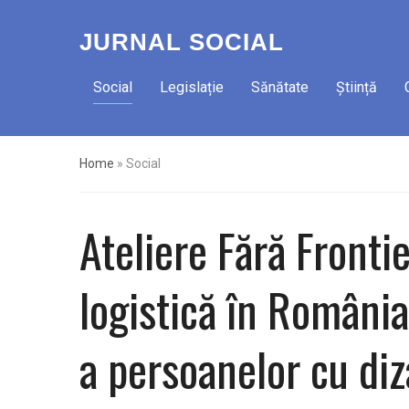
JURNAL SOCIAL
Social
Legislație
Sănătate
Știință
Home
»
Social
Ateliere Fără Frontie
logistică în România
a persoanelor cu diza