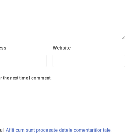
ess
Website
r the next time I comment.
ul.
Află cum sunt procesate datele comentariilor tale
.