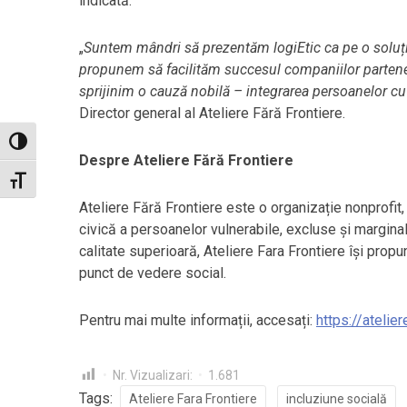
indicată.
„
Suntem mândri să prezentăm
logiEtic
ca pe o soluț
propunem să facilităm succesul companiilor partenere,
sprijinim o cauză nobilă – integrarea persoanelor cu
Director general al Ateliere Fără Frontiere.
Toggle High Contrast
Despre Ateliere Fără Frontiere
Toggle Font size
Ateliere Fără Frontiere este o organizație nonprofit, 
civică a persoanelor vulnerabile, excluse și marginal
calitate superioară, Ateliere Fara Frontiere își pro
punct de vedere social.
Pentru mai multe informații, accesați:
https://atelier
Nr. Vizualizari:
1.681
Tags:
Ateliere Fara Frontiere
incluziune socială