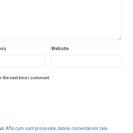
ess
Website
r the next time I comment.
ul.
Află cum sunt procesate datele comentariilor tale
.