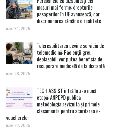
Persoanele cu dizabilități cer
măsuri mai ferme: drepturile
pasagerilor în UE avansează, dar
discriminarea rămâne o realitate
iulie 31, 2026
Telereabilitarea devine serviciu de
telemedicină: Pacienții greu
deplasabili vor putea beneficia de
recuperare medicală de la distanță
iulie 28, 2026
TECH ASSIST intră într-o nouă
etapă: ANPDPD publică
metodologia revizuită și primele
clasamente pentru acordarea e-
voucherelor
iulie 24, 2026