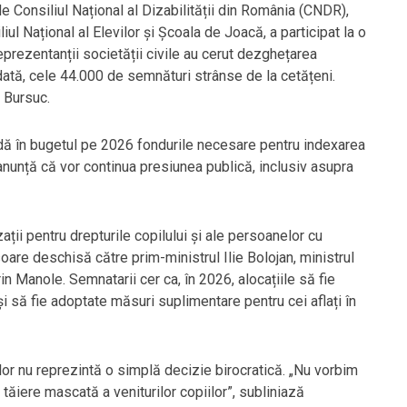
de Consiliul Național al Dizabilității din România (CNDR),
ul Național al Elevilor și Şcoala de Joacă, a participat la o
eprezentanții societății civile au cerut dezghețarea
todată, cele 44.000 de semnături strânse de la cetățeni.
i Bursuc.
udă în bugetul pe 2026 fondurile necesare pentru indexarea
i anunță că vor continua presiunea publică, inclusiv asupra
izații pentru drepturile copilului și ale persoanelor cu
soare deschisă către prim-ministrul Ilie Bolojan, ministrul
in Manole. Semnatarii cer ca, în 2026, alocațiile să fie
și să fie adoptate măsuri suplimentare pentru cei aflați în
lor nu reprezintă o simplă decizie birocratică. „Nu vorbim
ăiere mascată a veniturilor copiilor”, subliniază