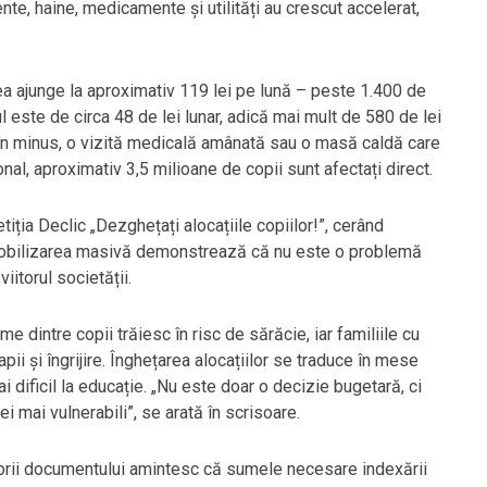
mente, haine, medicamente și utilități au crescut accelerat,
rea ajunge la aproximativ 119 lei pe lună – peste 1.400 de
ul este de circa 48 de lei lunar, adică mai mult de 580 de lei
n minus, o vizită medicală amânată sau o masă caldă care
nal, aproximativ 3,5 milioane de copii sunt afectați direct.
iția Declic „Dezghețați alocațiile copiilor!”, cerând
ă mobilizarea masivă demonstrează că nu este o problemă
iitorul societății.
e dintre copii trăiesc în risc de sărăcie, iar familiile cu
apii și îngrijire. Înghețarea alocațiilor se traduce în mese
i dificil la educație. „Nu este doar o decizie bugetară, ci
i mai vulnerabili”, se arată în scrisoare.
torii documentului amintesc că sumele necesare indexării