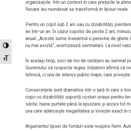
organizațiile. Într-un context în care prețurile la ali
fiecare leu neindexat se transformă în lipsuri reale.
Pentru un copil sub 2 ani sau cu dizabilități, pierde
lei într-un an. În cazul copiilor de peste 2 ani, minus
anual. „Aceste sume înseamnă o pereche de ghete î
nu mai există”, avertizează semnatarii. La nivel națio
Toggle High Contrast
Toggle Font size
În același timp, zeci de mii de cetățeni au semnat pet
Guvernului să respecte legea. Inițiatorii afirmă c
tehnică, ci una de interes public major, care privește v
Consecințele sunt dramatice într-o țară în care o treim
copii cu dizabilități suportă costuri uriașe pentru ter
sărite, haine purtate până la epuizare și acces tot ma
una care adâncește inegalitatea și lovește exact în ce
Argumentul lipsei de fonduri este respins ferm. Au