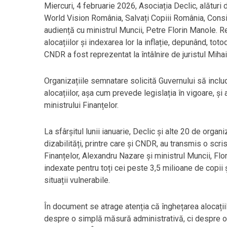
Miercuri, 4 februarie 2026, Asociația Declic, alături 
World Vision România, Salvați Copiii România, Consili
audiență cu ministrul Muncii, Petre Florin Manole. R
alocațiilor și indexarea lor la inflație, depunând, to
CNDR a fost reprezentat la întâlnire de juristul Miha
Organizațiile semnatare solicită Guvernului să incl
alocațiilor, așa cum prevede legislația în vigoare, ș
ministrului Finanțelor.
La sfârșitul lunii ianuarie, Declic și alte 20 de organ
dizabilități, printre care și CNDR, au transmis o scri
Finanțelor, Alexandru Nazare și ministrul Muncii, Flor
indexate pentru toți cei peste 3,5 milioane de copii 
situații vulnerabile.
În document se atrage atenția că înghețarea alocații
despre o simplă măsură administrativă, ci despre o t