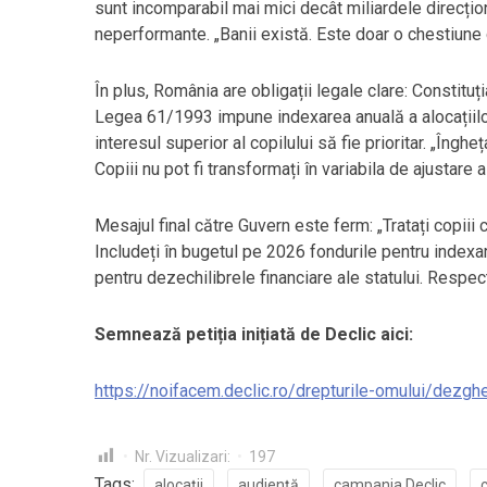
sunt incomparabil mai mici decât miliardele direcți
neperformante. „Banii există. Este doar o chestiune de
În plus, România are obligații legale clare: Constituți
Legea 61/1993 impune indexarea anuală a alocațiilor,
interesul superior al copilului să fie prioritar. „Îngh
Copiii nu pot fi transformați în variabila de ajustare 
Mesajul final către Guvern este ferm: „Tratați copiii c
Includeți în bugetul pe 2026 fondurile pentru indexar
pentru dezechilibrele financiare ale statului. Respec
Semnează petiția inițiată de Declic aici:
https://noifacem.declic.ro/drepturile-omului/dezgh
Nr. Vizualizari:
197
Tags:
alocații
audiență
campania Declic
c