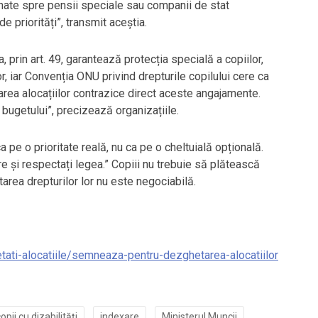
onate spre pensii speciale sau companii de stat
 priorități”, transmit aceștia.
a, prin art. 49, garantează protecția specială a copiilor,
 iar Convenția ONU privind drepturile copilului cere ca
ețarea alocațiilor contrazice direct aceste angajamente.
a bugetului”, precizează organizațiile.
a pe o prioritate reală, nu ca pe o cheltuială opțională.
e și respectați legea.” Copiii nu trebuie să plătească
tarea drepturilor lor nu este negociabilă.
etati-alocatiile/semneaza-pentru-dezghetarea-alocatiilor
opii cu dizabilități
indexare
Ministerul Muncii