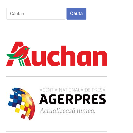
Caută
după: