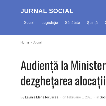
JURNAL SOCIAL
Social
Legislație
Sănătate
Știință
Home
»
Social
Audiență la Minister
dezghețarea alocațiil
By
Lavinia Elena Niculicea
on
februarie 6, 2026
in
Soci