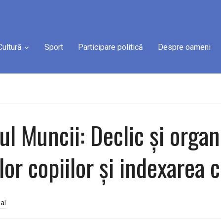
Cultură
Sport
Participare politică
Despre oameni
ul Muncii: Declic și organ
or copiilor și indexarea cu
al