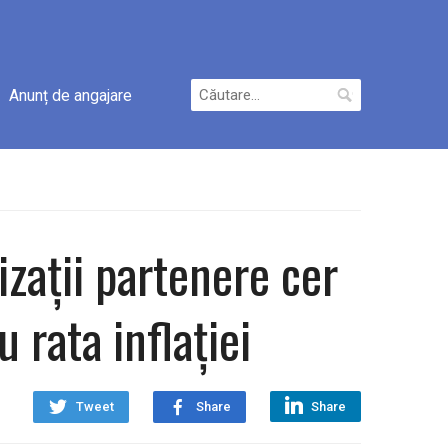
Caută
Anunț de angajare
după:
izații partenere cer
 rata inflației
Tweet
Share
Share