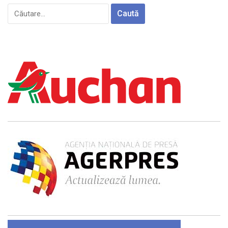
Caută
după: