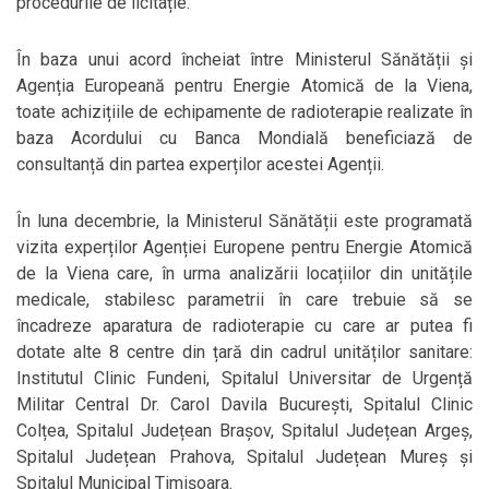
procedurile de licitație.
În baza unui acord încheiat între Ministerul Sănătății și
Agenția Europeană pentru Energie Atomică de la Viena,
toate achizițiile de echipamente de radioterapie realizate în
baza Acordului cu Banca Mondială beneficiază de
consultanță din partea experților acestei Agenții.
În luna decembrie, la Ministerul Sănătății este programată
vizita experților Agenției Europene pentru Energie Atomică
de la Viena care, în urma analizării locațiilor din unitățile
medicale, stabilesc parametrii în care trebuie să se
încadreze aparatura de radioterapie cu care ar putea fi
dotate alte 8 centre din țară din cadrul unităților sanitare:
Institutul Clinic Fundeni, Spitalul Universitar de Urgență
Militar Central Dr. Carol Davila București, Spitalul Clinic
Colțea, Spitalul Județean Brașov, Spitalul Județean Argeș,
Spitalul Județean Prahova, Spitalul Județean Mureș și
Spitalul Municipal Timișoara.