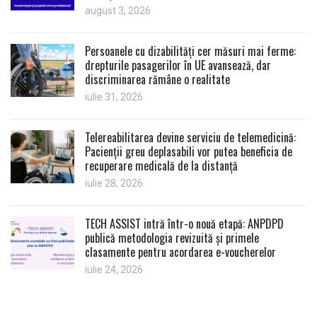
august 3, 2026
Persoanele cu dizabilități cer măsuri mai ferme:
drepturile pasagerilor în UE avansează, dar
discriminarea rămâne o realitate
iulie 31, 2026
Telereabilitarea devine serviciu de telemedicină:
Pacienții greu deplasabili vor putea beneficia de
recuperare medicală de la distanță
iulie 28, 2026
TECH ASSIST intră într-o nouă etapă: ANPDPD
publică metodologia revizuită și primele
clasamente pentru acordarea e-voucherelor
iulie 24, 2026