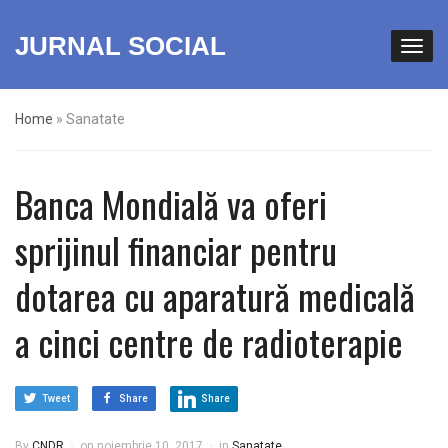
JURNAL SOCIAL
Home
»
Sanatate
Banca Mondială va oferi
sprijinul financiar pentru
dotarea cu aparatură medicală
a cinci centre de radioterapie
Tweet
Share
Share
By
CNDR
on
noiembrie 10, 2017
in
Sanatate