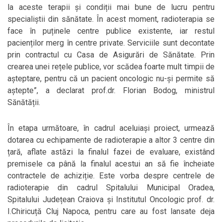
la aceste terapii și condiții mai bune de lucru pentru
specialiștii din sănătate. În acest moment, radioterapia se
face în puținele centre publice existente, iar restul
pacienților merg în centre private. Serviciile sunt decontate
prin contractul cu Casa de Asigurări de Sănătate. Prin
crearea unei rețele publice, vor scădea foarte mult timpii de
așteptare, pentru că un pacient oncologic nu-și permite să
aștepte”, a declarat prof.dr. Florian Bodog, ministrul
Sănătății.
În etapa următoare, în cadrul aceluiași proiect, urmează
dotarea cu echipamente de radioterapie a altor 3 centre din
țară, aflate astăzi la finalul fazei de evaluare, existând
premisele ca până la finalul acestui an să fie încheiate
contractele de achiziție. Este vorba despre centrele de
radioterapie din cadrul Spitalului Municipal Oradea,
Spitalului Județean Craiova și Institutul Oncologic prof. dr.
I.Chiricuță Cluj Napoca, pentru care au fost lansate deja