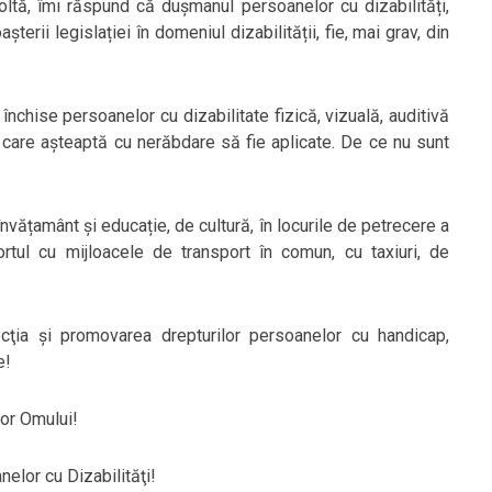
ltă, îmi răspund că dușmanul persoanelor cu dizabilități,
terii legislației în domeniul dizabilității, fie, mai grav, din
t închise persoanelor cu dizabilitate fizică, vizuală, auditivă
e care așteaptă cu nerăbdare să fie aplicate. De ce nu sunt
nvățamânt și educație, de cultură, în locurile de petrecere a
portul cu mijloacele de transport în comun, cu taxiuri, de
ţia şi promovarea drepturilor persoanelor cu handicap,
e!
or Omului!
elor cu Dizabilităţi!