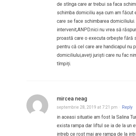
de stînga care ar trebui sa faca schi
schimba domiciliu așa cum am făcut eu
care se face schimbarea domiciliului.
intervenit,ANPD.nici nu vrea să răspu
proastă care o executa orbește fără să
pentru că cel care are handicapul nu 
domiciliului,aveți juriști care nu fac ni
tîmpiți.
mircea neag
septembrie 28, 2019 at 7:21 pm
·
Reply
in aceasi situatie am fost la Salina Tu
exista rampa dar liftul se ia de la un 
intreb ce rost mai are rampa de la int