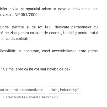
lor civile și spațiului urban la nevoile individuale ale
Revizuire NP 051/2000!
nde, pătrate și de tot felul dedicate persoanelor cu
că se zbat pentru crearea de condiții, facilități pentru traiul
or cu dizabilități.
abilități în societate, când accesibilitatea este prima
ă? Să mai sper că nu voi mai întreba de ce?
participativă – standardizare
dialog îmbunătățit”
Secretariatului General al Guvernului