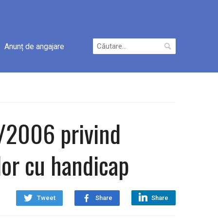
Caută
Anunț de angajare
după:
8/2006 privind
lor cu handicap
Tweet
Share
Share