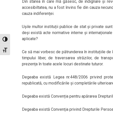
Din starea în care mă găsesc, de indignare și revo
accesibiltatea, nu a fost învins fie din cauza necunoaș
cauza indiferenței.
Ușile multor instituții publice de stat și private sun
deși există acte normative interne și internațional
aplicate?
Toggle High Contrast
Toggle Font size
Ce să mai vorbesc de pătrunderea în instituțiile de î
timpului liber, de traversarea străzilor, de trans
prezența în toate acele locuri destinate tuturor.
Degeaba există Legea nr.448/2006 privind protec
republicată, cu modificările şi completările ulterioar
Degeaba există Convenția pentru apărarea Drepturil
Degeaba există Convenţia privind Drepturile Persoan