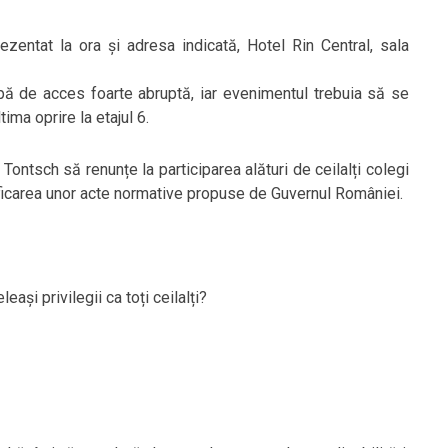
zentat la ora și adresa indicată, Hotel Rin Central, sala
mpă de acces foarte abruptă, iar evenimentul trebuia să se
tima oprire la etajul 6.
Tontsch să renunțe la participarea alături de ceilalți colegi
icarea unor acte normative propuse de Guvernul României.
ași privilegii ca toți ceilalți?