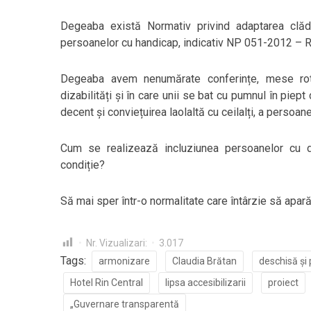
Degeaba există Normativ privind adaptarea clădiri
persoanelor cu handicap, indicativ NP 051-2012 – 
Degeaba avem nenumărate conferințe, mese rotu
dizabilități și în care unii se bat cu pumnul în piept 
decent și conviețuirea laolaltă cu ceilalți, a persoanel
Cum se realizează incluziunea persoanelor cu diz
condiție?
Să mai sper într-o normalitate care întârzie să apar
Nr. Vizualizari:
3.017
Tags:
armonizare
Claudia Brătan
deschisă și 
Hotel Rin Central
lipsa accesibilizarii
proiect
„Guvernare transparentă