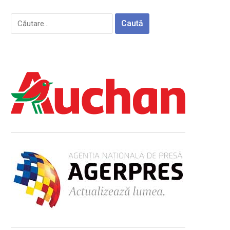
Caută
după: