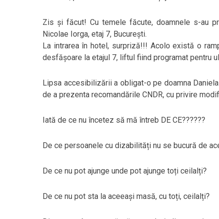
Zis și făcut! Cu temele făcute, doamnele s-au pre
Nicolae Iorga, etaj 7, București.
La intrarea în hotel, surpriză!!! Acolo există o ra
desfășoare la etajul 7, liftul fiind programat pentru ul
Lipsa accesibilizării a obligat-o pe doamna Daniela 
de a prezenta recomandările CNDR, cu privire modif
Iată de ce nu încetez să mă întreb DE CE??????
De ce persoanele cu dizabilități nu se bucură de acele
De ce nu pot ajunge unde pot ajunge toți ceilalți?
De ce nu pot sta la aceeași masă, cu toți, ceilalți?