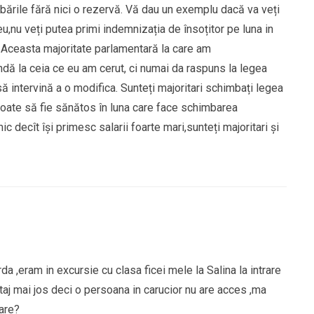
mbările fără nici o rezervă. Vă dau un exemplu dacă va veți
,nu veți putea primi indemnizația de însoțitor pe luna in
 Aceasta majoritate parlamentară la care am
ndă la ceia ce eu am cerut, ci numai da raspuns la legea
 intervină a o modifica. Sunteți majoritari schimbați legea
poate să fie sănătos în luna care face schimbarea
mic decît își primesc salarii foarte mari,sunteți majoritari și
rda ,eram in excursie cu clasa ficei mele la Salina la intrare
etaj mai jos deci o persoana in carucior nu are acces ,ma
rare?