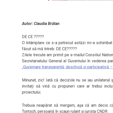
Autor: Claudia Brătan
DE CE ?????
O întâmplare ce s-a petrecut astăzi mi-a schimbat
făcut să mă întreb: DE CE?????
Zilele trecute am primit pe e-mailul Consiliul Nation
Secretariatului General al Guvernului în vederea par
„Guvernare transparentă, deschisă și participativă –
Minunat, zic! Iată că deciziile nu se iau unilateral
invitați să vină cu propuneri care ar trebui incl
proiectului.
Trebuia neapărat să mergem, așa că am decis că
Tontsch, persoană în scaun rulant și jurista CNDR.