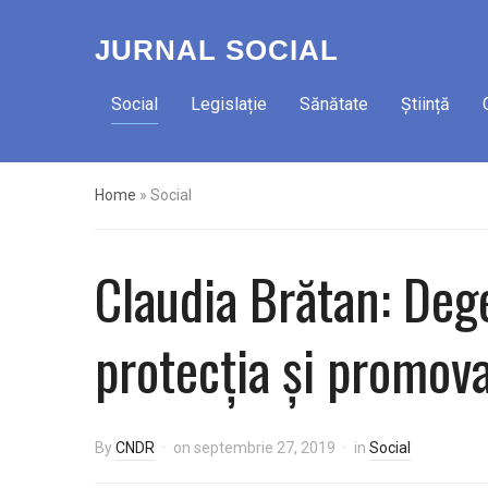
JURNAL SOCIAL
Social
Legislație
Sănătate
Știință
Home
»
Social
Claudia Brătan: Deg
protecţia şi promov
By
CNDR
on
septembrie 27, 2019
in
Social