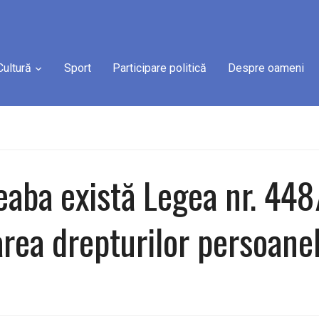
Cultură
Sport
Participare politică
Despre oameni
eaba există Legea nr. 44
area drepturilor persoane