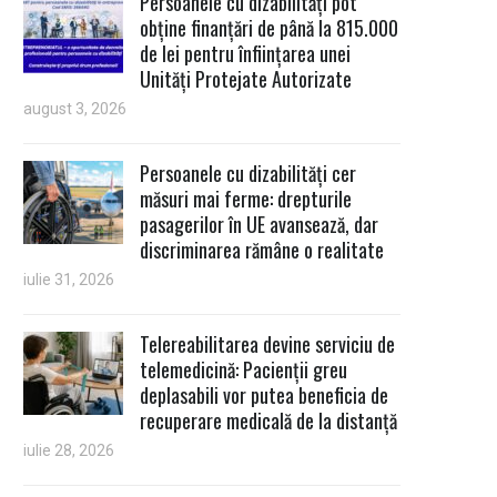
Persoanele cu dizabilități pot
obține finanțări de până la 815.000
de lei pentru înființarea unei
Unități Protejate Autorizate
august 3, 2026
Persoanele cu dizabilități cer
măsuri mai ferme: drepturile
pasagerilor în UE avansează, dar
discriminarea rămâne o realitate
iulie 31, 2026
Telereabilitarea devine serviciu de
telemedicină: Pacienții greu
deplasabili vor putea beneficia de
recuperare medicală de la distanță
iulie 28, 2026