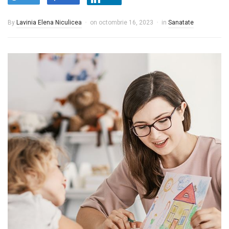
By
Lavinia Elena Niculicea
on
octombrie 16, 2023
in
Sanatate