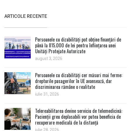
ARTICOLE RECENTE
Persoanele cu dizabilități pot obține finanțări de
până la 815.000 de lei pentru înființarea unei
Unități Protejate Autorizate
august 3, 2026
Persoanele cu dizabilități cer măsuri mai ferme:
drepturile pasagerilor în UE avansează, dar
discriminarea rămâne o realitate
iulie 31, 2026
Telereabilitarea devine serviciu de telemedicină:
Pacienții greu deplasabili vor putea beneficia de
recuperare medicală de la distanță
iulie 28, 2026