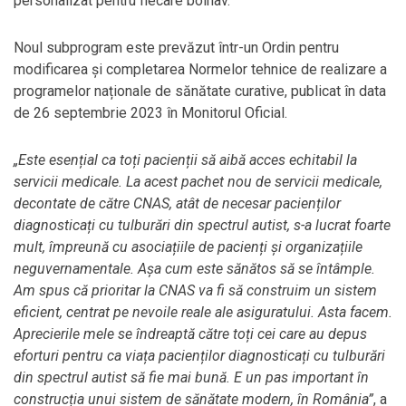
personalizat pentru fiecare bolnav.
Noul subprogram este prevăzut într-un Ordin pentru
modificarea și completarea Normelor tehnice de realizare a
programelor naționale de sănătate curative, publicat în data
de 26 septembrie 2023 în Monitorul Oficial.
„Este esențial ca toți pacienții să aibă acces echitabil la
servicii medicale. La acest pachet nou de servicii medicale,
decontate de către CNAS, atât de necesar pacienților
diagnosticați cu tulburări din spectrul autist, s-a lucrat foarte
mult, împreună cu asociațiile de pacienți și organizațiile
neguvernamentale. Așa cum este sănătos să se întâmple.
Am spus că prioritar la CNAS va fi să construim un sistem
eficient, centrat pe nevoile reale ale asiguratului. Asta facem.
Aprecierile mele se îndreaptă către toți cei care au depus
eforturi pentru ca viața pacienților diagnosticați cu tulburări
din spectrul autist să fie mai bună. E un pas important în
construcția unui sistem de sănătate modern, în România”
, a