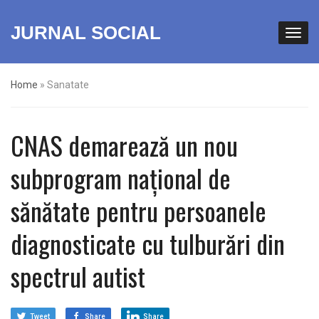
JURNAL SOCIAL
Home
»
Sanatate
CNAS demarează un nou
subprogram național de
sănătate pentru persoanele
diagnosticate cu tulburări din
spectrul autist
Tweet
Share
Share