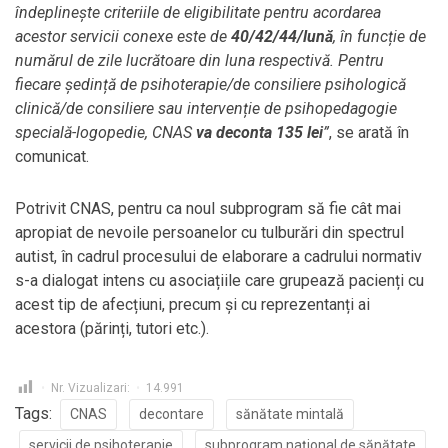
îndeplinește criteriile de eligibilitate pentru acordarea
acestor servicii conexe este de
40/42/44/lună
, în funcție de
numărul de zile lucrătoare din luna respectivă. Pentru
fiecare ședință de psihoterapie/de consiliere psihologică
clinică/de consiliere sau intervenție de psihopedagogie
specială-logopedie, CNAS
va deconta 135 lei
”
, se arată în
comunicat.
Potrivit CNAS, pentru ca noul subprogram să fie cât mai
apropiat de nevoile persoanelor cu tulburări din spectrul
autist, în cadrul procesului de elaborare a cadrului normativ
s-a dialogat intens cu asociațiile care grupează pacienți cu
acest tip de afecțiuni, precum și cu reprezentanți ai
acestora (părinți, tutori etc.).
Nr. Vizualizari:
14.991
Tags:
CNAS
decontare
sănătate mintală
servicii de psihoterapie
subprogram național de sănătate