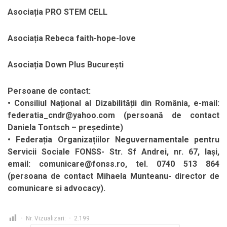
Asociația PRO STEM CELL
Asociația Rebeca faith-hope-love
Asociația Down Plus București
Persoane de contact:
• Consiliul Național al Dizabilității din România, e-mail:
federatia_cndr@yahoo.com (persoană de contact
Daniela Tontsch – președinte)
• Federația Organizațiilor Neguvernamentale pentru
Servicii Sociale FONSS- Str. Sf Andrei, nr. 67, Iași,
email: comunicare@fonss.ro, tel. 0740 513 864
(persoana de contact Mihaela Munteanu- director de
comunicare si advocacy).
Nr. Vizualizari:
2.199