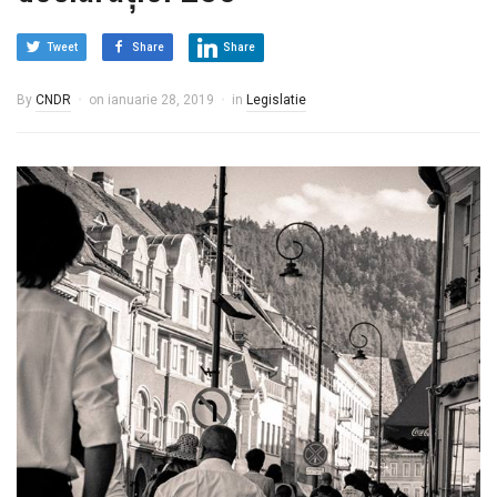
Tweet
Share
Share
By
CNDR
on
ianuarie 28, 2019
in
Legislatie