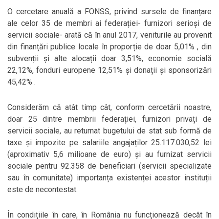
O cercetare anuală a FONSS, privind sursele de finanțare
ale celor 35 de membri ai federației- furnizori serioși de
servicii sociale- arată că în anul 2017, veniturile au provenit
din finanțări publice locale în proporție de doar 5,01% , din
subvenții și alte alocații doar 3,51%, economie socială
22,12%, fonduri europene 12,51% și donații și sponsorizări
45,42% .
Considerăm că atât timp cât, conform cercetării noastre,
doar 25 dintre membrii federației, furnizori privați de
servicii sociale, au returnat bugetului de stat sub formă de
taxe și impozite pe salariile angajaților 25.117.030,52 lei
(aproximativ 5,6 milioane de euro) și au furnizat servicii
sociale pentru 92.358 de beneficiari (servicii specializate
sau în comunitate) importanța existenței acestor instituții
este de necontestat.
În condițiile în care, în România nu funcționează decât în