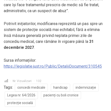
care îşi face tratamentul prescris de medic să fie tratat,
administrativ, ca un suspect de abuz”.
Potrivit inițiatorilor, modificarea reprezintă un pas spre un
sistem de protecție socială mai echitabil, fără a elimina
însă măsura generală privind neplata primei zile de
concediu medical, care rămâne în vigoare până la
31
decembrie 2027
.
Sursa informațiilor:
https://legislatie.just.ro/Public/DetaliiDocument/310545
Nr. Vizualizari:
132
Tags:
concedii medicale
handicap
indemnizație
Legea nr. 64/2026
pacienți cu boli cronice
protecție socială