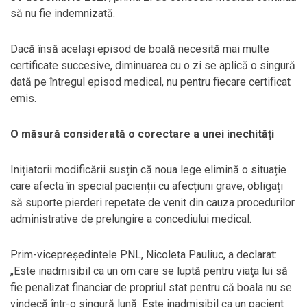
să nu fie indemnizată.
Dacă însă același episod de boală necesită mai multe
certificate succesive, diminuarea cu o zi se aplică o singură
dată pe întregul episod medical, nu pentru fiecare certificat
emis.
O măsură considerată o corectare a unei inechități
Inițiatorii modificării susțin că noua lege elimină o situație
care afecta în special pacienții cu afecțiuni grave, obligați
să suporte pierderi repetate de venit din cauza procedurilor
administrative de prelungire a concediului medical.
Prim-vicepreședintele PNL, Nicoleta Pauliuc, a declarat:
„Este inadmisibil ca un om care se luptă pentru viaţa lui să
fie penalizat financiar de propriul stat pentru că boala nu se
vindecă într-o singură lună. Este inadmisibil ca un pacient