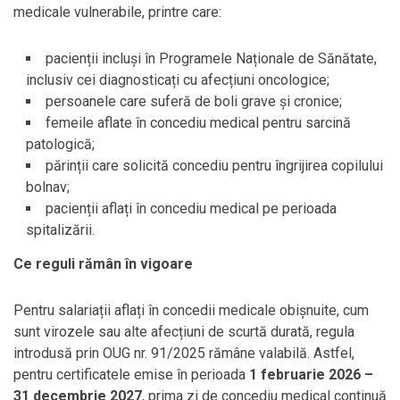
medicale vulnerabile, printre care:
pacienții incluși în Programele Naționale de Sănătate,
inclusiv cei diagnosticați cu afecțiuni oncologice;
persoanele care suferă de boli grave și cronice;
femeile aflate în concediu medical pentru sarcină
patologică;
părinții care solicită concediu pentru îngrijirea copilului
bolnav;
pacienții aflați în concediu medical pe perioada
spitalizării.
Ce reguli rămân în vigoare
Pentru salariații aflați în concedii medicale obișnuite, cum
sunt virozele sau alte afecțiuni de scurtă durată, regula
introdusă prin OUG nr. 91/2025 rămâne valabilă. Astfel,
pentru certificatele emise în perioada
1 februarie 2026 –
31 decembrie 2027
, prima zi de concediu medical continuă