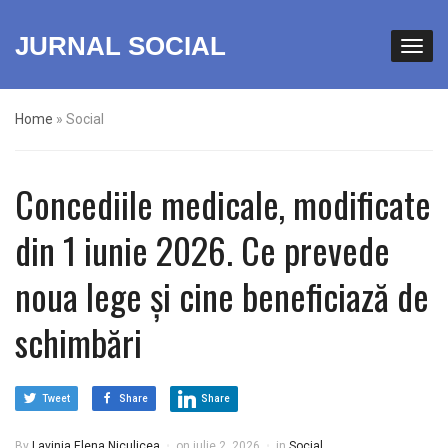
JURNAL SOCIAL
Home
»
Social
Concediile medicale, modificate
din 1 iunie 2026. Ce prevede
noua lege și cine beneficiază de
schimbări
Tweet
Share
Share
By
Lavinia Elena Niculicea
on
iulie 2, 2026
in
Social