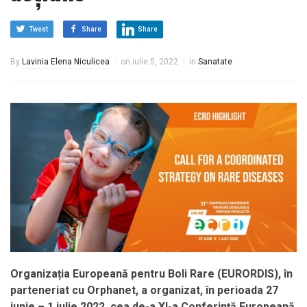
Tweet
Share
Share
By
Lavinia Elena Niculicea
on
iulie 5, 2022
in
Sanatate
Organizația Europeană pentru Boli Rare (EURORDIS), în
parteneriat cu Orphanet, a organizat, în perioada 27
iunie – 1 iulie 2022, cea de-a XI-a Conferință Europeană