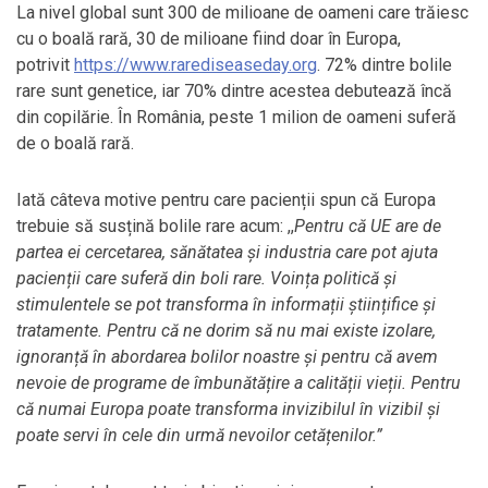
La nivel global sunt 300 de milioane de oameni care trăiesc
cu o boală rară, 30 de milioane fiind doar în Europa,
potrivit
https://www.rarediseaseday.org
. 72% dintre bolile
rare sunt genetice, iar 70% dintre acestea debutează încă
din copilărie. În România, peste 1 milion de oameni suferă
de o boală rară.
Iată câteva motive pentru care pacienții spun că Europa
trebuie să susțină bolile rare acum: ,,
Pentru că UE are de
partea ei cercetarea, sănătatea și industria care pot ajuta
pacienții care suferă din boli rare. Voința politică și
stimulentele se pot transforma în informații științifice și
tratamente.
Pentru că ne dorim să nu mai existe izolare,
ignoranță în abordarea bolilor noastre și pentru că avem
nevoie de programe de îmbunătățire a calității vieții.
Pentru
că numai Europa poate transforma invizibilul în vizibil și
poate servi în cele din urmă nevoil
or
cetățenilor.”