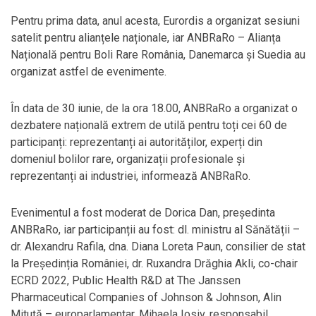
Pentru prima data, anul acesta, Eurordis a organizat sesiuni
satelit pentru alianțele naționale, iar ANBRaRo – Alianța
Națională pentru Boli Rare România, Danemarca și Suedia au
organizat astfel de evenimente.
În data de 30 iunie, de la ora 18.00, ANBRaRo a organizat o
dezbatere națională extrem de utilă pentru toți cei 60 de
participanți: reprezentanți ai autorităților, experți din
domeniul bolilor rare, organizații profesionale și
reprezentanți ai industriei, informează ANBRaRo.
Evenimentul a fost moderat de Dorica Dan, președinta
ANBRaRo, iar participanții au fost: dl. ministru al Sănătății –
dr. Alexandru Rafila, dna. Diana Loreta Paun, consilier de stat
la Președinția României, dr. Ruxandra Drăghia Akli, co-chair
ECRD 2022, Public Health R&D at The Janssen
Pharmaceutical Companies of Johnson & Johnson, Alin
Mituță – europarlamentar, Mihaela Iosiv, responsabil