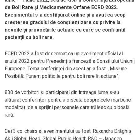
de Boli Rare și Medicamente Orfane ECRD 2022.
Evenimentul s-a desfășurat online și a avut ca scop
creșterea gradului de conștientizare cu privire la
nevoile și provocările actuale cu care se confruntă
pacienții cu boli rare.
ECRD 2022 a fost desemnat ca un eveniment oficial al
anului 2022 pentru Președinția franceză a Consiliului Uniunii
Europene. Tema conferinței din acest an a fost: ,,Misiune
Posibilă: Punem politicile pentru boli rare în acțiune”.
830 de vorbitori și participanți din întreaga lume s-au
alăturat conferinței, pentru a discuta despre cele mai bune
modalități de a sprijini persoanele care trăiesc cu o boală
rară.
Cei 3 co-chairs ai evenimentului au fost: Ruxandra Drăghia
Akli,Global Head, Global Public Health R&D – Janssen