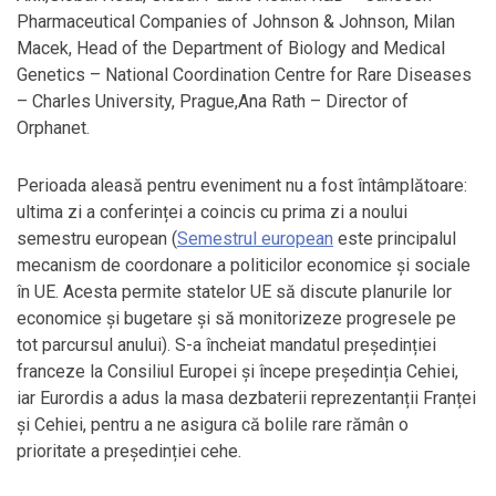
Pharmaceutical Companies of Johnson & Johnson,
Milan
Macek, Head of the Department of Biology and Medical
Genetics – National Coordination Centre for Rare Diseases
– Charles University, Prague,Ana Rath – Director of
Orphanet.
Perioada aleasă pentru eveniment nu a fost întâmplătoare:
ultima zi a conferinței a coincis cu prima zi a noului
semestru european (
Semestrul european
este principalul
mecanism de coordonare a politicilor economice și sociale
în UE. Acesta permite statelor UE să discute planurile lor
economice și bugetare și să monitorizeze progresele pe
tot parcursul anului). S-a încheiat mandatul președinției
franceze la Consiliul Europei și începe președinția Cehiei,
iar Eurordis a adus la masa dezbaterii reprezentanții Franței
și Cehiei, pentru a ne asigura că bolile rare rămân o
prioritate a președinției cehe.