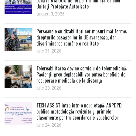
până la 815.000 de lei pentru înființarea unei
Unități Protejate Autorizate
august 3, 2026
Persoanele cu dizabilități cer măsuri mai ferme:
drepturile pasagerilor în UE avansează, dar
discriminarea rămâne o realitate
iulie 31, 2026
Telereabilitarea devine serviciu de telemedicină:
Pacienții greu deplasabili vor putea beneficia de
recuperare medicală de la distanță
iulie 28, 2026
TECH ASSIST intră într-o nouă etapă: ANPDPD
publică metodologia revizuită și primele
clasamente pentru acordarea e-voucherelor
iulie 24, 2026