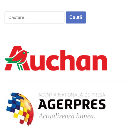
Caută
după: