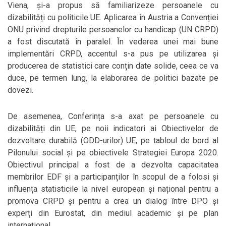
Viena, și-a propus să familiarizeze persoanele cu
dizabilități cu politicile UE. Aplicarea în Austria a Convenției
ONU privind drepturile persoanelor cu handicap (UN CRPD)
a fost discutată în paralel. În vederea unei mai bune
implementări CRPD, accentul s-a pus pe utilizarea și
producerea de statistici care conțin date solide, ceea ce va
duce, pe termen lung, la elaborarea de politici bazate pe
dovezi.
De asemenea, Conferința s-a axat pe persoanele cu
dizabilități din UE, pe noii indicatori ai Obiectivelor de
dezvoltare durabilă (ODD-urilor) UE, pe tabloul de bord al
Pilonului social și pe obiectivele Strategiei Europa 2020.
Obiectivul principal a fost de a dezvolta capacitatea
membrilor EDF și a participanților în scopul de a folosi și
influența statisticile la nivel european și național pentru a
promova CRPD și pentru a crea un dialog între DPO și
experți din Eurostat, din mediul academic și pe plan
internațional.