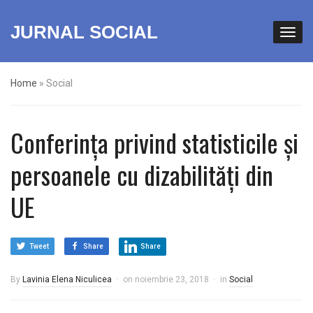
JURNAL SOCIAL
Home
»
Social
Conferința privind statisticile și
persoanele cu dizabilități din
UE
Tweet
Share
Share
By
Lavinia Elena Niculicea
on
noiembrie 23, 2018
in
Social