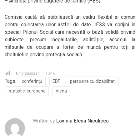
– Ancheta privind bugetele de familie (HBS).
Comisia caută să stabilească un cadru flexibil și comun
pentru colectarea unor astfel de date. IESS va sprijini în
special Pilonul Social care necesită o bază solidă privind
subiecte, precum inegalitățile, abilitățile, accesul la
măsurile de ocupare a forței de muncă pentru toți și
cheltuielile privind protecția socială.
Nr. Vizualizari:
1.616
Tags:
conferință
EDF
persoane cu dizabilitati
statistici europene
Viena
Written by
Lavinia Elena Niculicea