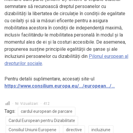
semnatare să recunoască dreptul persoanelor cu
dizabilități la libertatea de circulație în condiții de egalitate
cu ceilalți și să ia măsuri eficente pentru a asigura
mobilitatea acestora în condiții de independență maximă,
inclusiv facilitându-le mobilitatea personală în modul și la
momentul ales de ei și la costuri accesibile. De asemenea,
propunerea susține principiile egalității de șanse și ale
incluziunii persoanelor cu dizabilități din
Pilonul european al
drepturilor sociale
.
Pentru detalii suplimentare, accesați site-ul
https://www.consilium.europa.eu/…/european…/…
Nr. Vizualizari:
412
Tags:
cardul european de parcare
Cardul European pentru Dizabilitate
Consiliul Uniunii Europene
directive
incluziune