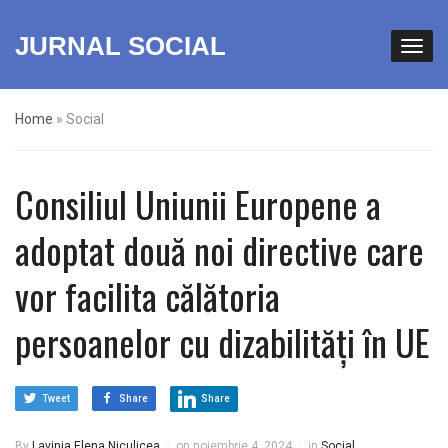
JURNAL SOCIAL
Home
»
Social
Consiliul Uniunii Europene a
adoptat două noi directive care
vor facilita călătoria
persoanelor cu dizabilități în UE
Tweet
Share
Share
By
Lavinia Elena Niculicea
on
noiembrie 4, 2024
in
Social